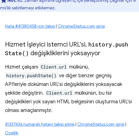
Not:
Bu, zaman aşımına uğrayan iç içe yerleştirilmiş çağrılar için 4
ms'lik sabitlemeyi etkilemez.
Hata #41380458 için takip
|
ChromeStatus.com girişi
Hizmet İşleyici istemci URL'si
,
history
.
push
State(
)
değişikliklerini yoksayıyor
Hizmet çalışanı
Client.url
mülkünü,
history.pushState()
ve diğer benzer geçmiş
API'leriyle doküman URL'si değişikliklerini yoksayacak
şekilde değiştirin.
Client.url
mülkünün, bu tür
değişiklikleri yok sayan HTML belgesinin oluşturma URL'si
olması amaçlanmıştır.
41337436 numaralı hatayı takip etme
|
ChromeStatus.com girişi
|
Özellik