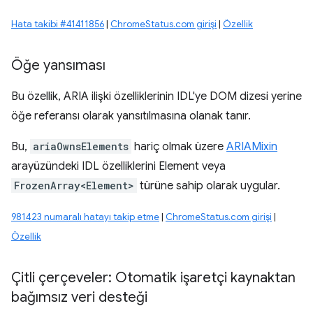
Hata takibi #41411856
|
ChromeStatus.com girişi
|
Özellik
Öğe yansıması
Bu özellik, ARIA ilişki özelliklerinin IDL'ye DOM dizesi yerine
öğe referansı olarak yansıtılmasına olanak tanır.
Bu,
ariaOwnsElements
hariç olmak üzere
ARIAMixin
arayüzündeki IDL özelliklerini Element veya
FrozenArray<Element>
türüne sahip olarak uygular.
981423 numaralı hatayı takip etme
|
ChromeStatus.com girişi
|
Özellik
Çitli çerçeveler: Otomatik işaretçi kaynaktan
bağımsız veri desteği