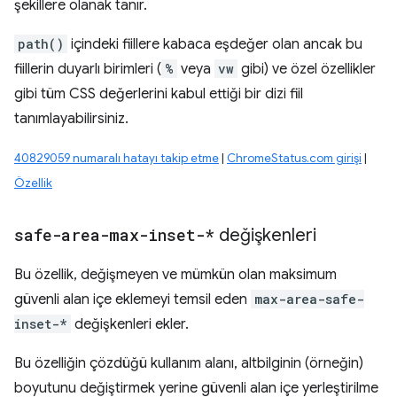
şekillere olanak tanır.
path()
içindeki fiillere kabaca eşdeğer olan ancak bu
fiillerin duyarlı birimleri (
%
veya
vw
gibi) ve özel özellikler
gibi tüm CSS değerlerini kabul ettiği bir dizi fiil
tanımlayabilirsiniz.
40829059 numaralı hatayı takip etme
|
ChromeStatus.com girişi
|
Özellik
safe-area-max-inset-*
değişkenleri
Bu özellik, değişmeyen ve mümkün olan maksimum
güvenli alan içe eklemeyi temsil eden
max-area-safe-
inset-*
değişkenleri ekler.
Bu özelliğin çözdüğü kullanım alanı, altbilginin (örneğin)
boyutunu değiştirmek yerine güvenli alan içe yerleştirilme