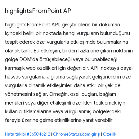
highlights
From
Point API
highlightsFromPoint API, geliştiricilerin bir doküman
içindeki belirli bir noktada hangi vurguların bulunduğunu
tespit ederek özel vurgularla etkileşimde bulunmalarına
olanak tanır. Bu etkileşim, birden fazla öne çıkan noktanın
gölge DOM'da örtüşebileceği veya bulunabileceği
karmaşık web özellikleri için değerlidir. API, noktaya dayalı
hassas vurgulama algılama sağlayarak geliştiricilerin özel
vurgularla dinamik etkileşimleri daha etkili bir şekilde
yönetmesini sağlar. Örneğin, özel ipuçları, bağlam
menüleri veya diğer etkileşimli özellikleri tetiklemek için
kullanıcı tıklamalarına veya vurgulanmış bölgelerdeki
fareyle üzerine gelme etkinliklerine yanıt verebilir.
Hata takibi #365046212
|
ChromeStatus.com girişi
|
Özellik