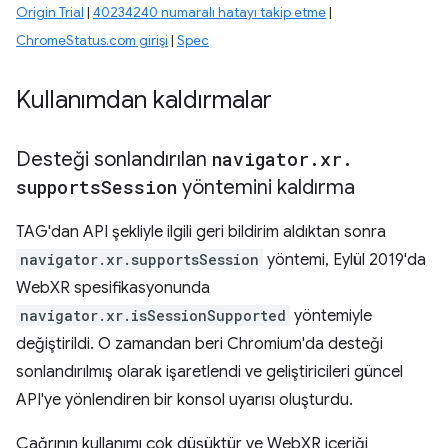
Origin Trial
|
40234240 numaralı hatayı takip etme
|
ChromeStatus.com girişi
|
Spec
Kullanımdan kaldırmalar
Desteği sonlandırılan
navigator
.
xr
.
supports
Session
yöntemini kaldırma
TAG'dan API şekliyle ilgili geri bildirim aldıktan sonra
navigator.xr.supportsSession
yöntemi, Eylül 2019'da
WebXR spesifikasyonunda
navigator.xr.isSessionSupported
yöntemiyle
değiştirildi. O zamandan beri Chromium'da desteği
sonlandırılmış olarak işaretlendi ve geliştiricileri güncel
API'ye yönlendiren bir konsol uyarısı oluşturdu.
Çağrının kullanımı çok düşüktür ve WebXR içeriği