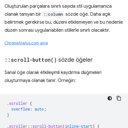
Oluşturulan parçalara sınırlı sayıda stil uygulamanıza
olanak tanıyan bir
::column
sözde öğe. Daha açık
belirtmek gerekirse bu, düzeni etkilemeyen ve bu nedenle
düzen sonrası uygulanabilen stillerle sınırlı olacaktır.
ChromeStatus.com girişi
::
scroll-button(
)
sözde öğeler
Sanal öğe olarak etkileşimli kaydırma düğmeleri
oluşturmaya olanak tanır. Örneğin:
.
scroller
{
overflow
:
auto
;
}
.
scroller
::
scroll-button
(
inline-start
)
{