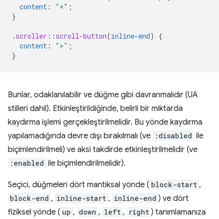
content
:
"<"
;
}
.
scroller
::
scroll-button
(
inline-end
)
{
content
:
">"
;
}
Bunlar, odaklanılabilir ve düğme gibi davranmalıdır (UA
stilleri dahil). Etkinleştirildiğinde, belirli bir miktarda
kaydırma işlemi gerçekleştirilmelidir. Bu yönde kaydırma
yapılamadığında devre dışı bırakılmalı (ve
:disabled
ile
biçimlendirilmeli) ve aksi takdirde etkinleştirilmelidir (ve
:enabled
ile biçimlendirilmelidir).
Seçici, düğmeleri dört mantıksal yönde (
block-start
,
block-end
,
inline-start
,
inline-end
) ve dört
fiziksel yönde (
up
,
down
,
left
,
right
) tanımlamanıza