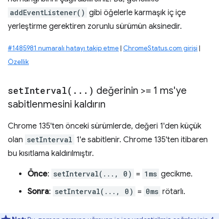
addEventListener()
gibi öğelerle karmaşık iç içe
yerleştirme gerektiren zorunlu sürümün aksinedir.
#1485981 numaralı hatayı takip etme
|
ChromeStatus.com girişi
|
Özellik
setInterval(
.
.
.
)
değerinin >= 1 ms'ye
sabitlenmesini kaldırın
Chrome 135'ten önceki sürümlerde, değeri 1'den küçük
olan
setInterval
1'e sabitlenir. Chrome 135'ten itibaren
bu kısıtlama kaldırılmıştır.
Önce
:
setInterval(..., 0)
=
1ms
gecikme.
Sonra
:
setInterval(..., 0)
=
0ms
rötarlı.