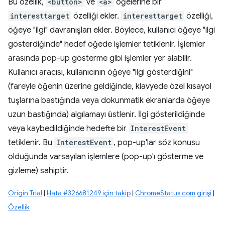
Bu özellik,
<button>
ve
<a>
öğelerine bir
interesttarget
özelliği ekler.
interesttarget
özelliği,
öğeye "ilgi" davranışları ekler. Böylece, kullanıcı öğeye "ilgi
gösterdiğinde" hedef öğede işlemler tetiklenir. İşlemler
arasında pop-up gösterme gibi işlemler yer alabilir.
Kullanıcı aracısı, kullanıcının öğeye "ilgi gösterdiğini"
(fareyle öğenin üzerine geldiğinde, klavyede özel kısayol
tuşlarına bastığında veya dokunmatik ekranlarda öğeye
uzun bastığında) algılamayı üstlenir. İlgi gösterildiğinde
veya kaybedildiğinde hedefte bir
InterestEvent
tetiklenir. Bu
InterestEvent
, pop-up'lar söz konusu
olduğunda varsayılan işlemlere (pop-up'ı gösterme ve
gizleme) sahiptir.
Origin Trial
|
Hata #326681249 için takip
|
ChromeStatus.com girişi
|
Özellik