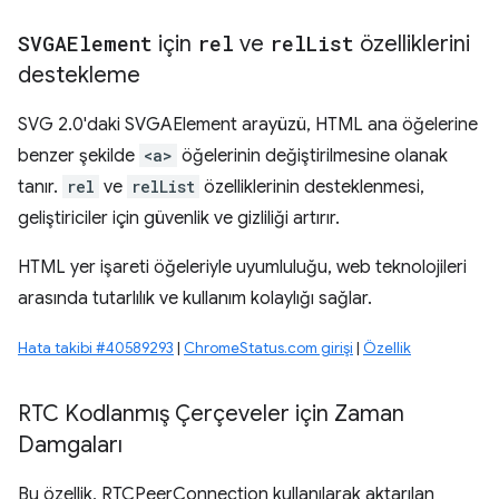
SVGAElement
için
rel
ve
rel
List
özelliklerini
destekleme
SVG 2.0'daki SVGAElement arayüzü, HTML ana öğelerine
benzer şekilde
<a>
öğelerinin değiştirilmesine olanak
tanır.
rel
ve
relList
özelliklerinin desteklenmesi,
geliştiriciler için güvenlik ve gizliliği artırır.
HTML yer işareti öğeleriyle uyumluluğu, web teknolojileri
arasında tutarlılık ve kullanım kolaylığı sağlar.
Hata takibi #40589293
|
ChromeStatus.com girişi
|
Özellik
RTC Kodlanmış Çerçeveler için Zaman
Damgaları
Bu özellik, RTCPeerConnection kullanılarak aktarılan