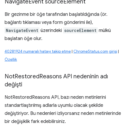
Navigate
Event source
Element
Bir gezinme bir öğe tarafından başlatıldığında (ör.
bağlantı tıklaması veya form gönderimi ile),
NavigateEvent
üzerindeki
sourceElement
mülkü
başlatan öğe olur.
40281924 numaralı hatayı takip etme
|
ChromeStatus.com girişi
|
Özellik
Not
Restored
Reasons API nedeninin adı
değişti
NotRestoredReasons API, bazı neden metinlerini
standartlaştırılmış adlarla uyumlu olacak şekilde
değiştiriyor. Bu nedenleri izliyorsanız neden metinlerinde
bir değişiklik fark edebilirsiniz.