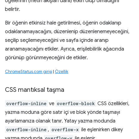
öğelerinin (metin akışları dahil) etkin olup olmadığını
belirtir.
Bir öğenin etkinsiz hale getirilmesi, öğenin odaklanıp
odaklanamayacağını, düzenlenip düzenlenemeyeceğini,
seçilip seçilemeyeceğini ve sayfa içinde aranıp
aranamayacağını etkiler. Ayrıca, erişilebilirlik ağacında
görünüp görünmeyeceğini de etkiler.
ChromeStatus.com girişi
|
Özellik
CSS mantıksal taşma
overflow-inline
ve
overflow-block
CSS özellikleri,
yazma moduna göre satır içi ve blok yönde taşmayı
ayarlamanıza olanak tanır. Yatay yazma modunda
overflow-inline
,
overflow-x
ile eşlenirken dikey
yazma modunda
overflow-y
ile eşlenir.