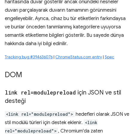
haritasında duvar gösterilir ancak önündeki nesneler
duvarı parçalayarak duvarın tamamının görünmesini
engelleyebilir. Ayrıca, cihaz bu tür etiketlerin farkındaysa
ve bunlar önceden tanımlanmış kategorilere uyuyorsa
semantik etiketleme bilgileri gösterilir. Bu sayede dünya
hakkında daha iyi bilgi edinilir.
Tracking bug #394636076
|
ChromeStatus.com entry
|
Spec
DOM
link rel=modulepreload
için JSON ve stil
desteği
<link rel="modulepreload">
hedefleri olarak JSON ve
stil modülü türleri için destek eklenir.
<link
rel="modulepreload">
, Chromium'da zaten