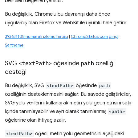
belirtilen değerleri yansıtır.
Bu değişiklik, Chrome'u bu davranışı daha önce
uygulamış olan Firefox ve WebKit ile uyumlu hale getirir.
393631108 numaralı izleme hatası
|
ChromeStatus.com girişi
|
Şartname
SVG
<text
Path>
öğesinde
path
özelliği
desteği
Bu değişiklik, SVG
<textPath>
öğesinde
path
özelliğinin desteklenmesini sağlar. Bu sayede geliştiriciler,
SVG yolu verilerini kullanarak metin yolu geometrisini satır
içinde tanımlayabilir ve ayrı olarak tanımlanmış
<path>
öğelerine olan ihtiyaç azalır.
<textPath>
öğesi, metin yolu geometrisini aşağıdaki