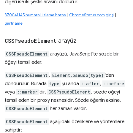
diğeri ise iki şeklin arasını doldurur.
370041145 numaralı izleme hatası
|
ChromeStatus.com girişi
|
Şartname
CSSPseudo
Element
arayüz
CSSPseudoElement
arayüzü, JavaScript'te sözde bir
öğeyi temsil eder.
CSSPseudoElement
,
Element.pseudo(type)
'den
döndürülür. Burada
type
şu anda
::after
,
::before
veya
::marker
'dır.
CSSPseudoElement
, sözde öğeyi
temsil eden bir proxy nesnesidir. Sözde öğenin aksine,
CSSPseudoElement
her zaman vardır.
CSSPseudoElement
aşağıdaki özelliklere ve yöntemlere
sahiptir: