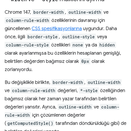
Chrome 147,
border-width
,
outline-width
ve
column-rule-width
özelliklerinin davranışı için
güncellenen
CSS spesifikasyonlarına
uygundur. Daha
önce, ilgili
border-style
,
outline-style
veya
column-rule-style
özellikleri
none
ya da
hidden
olarak ayarlanmışsa bu özelliklerin hesaplanan genişliği,
belirtilen değerden bağımsız olarak
0px
olarak
zorlanıyordu.
Bu değişiklikle birlikte,
border-width
,
outline-width
ve
column-rule-width
değerleri,
*-style
özelliğinden
bağımsız olarak her zaman yazar tarafından belirtilen
değerleri yansıtır. Ayrıca,
outline-width
ve
column-
rule-width
için çözümlenen değerler
(
getComputedStyle()
tarafından döndürüldüğü gibi) de