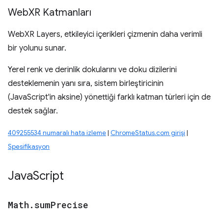
Web
XR Katmanları
WebXR Layers, etkileyici içerikleri çizmenin daha verimli
bir yolunu sunar.
Yerel renk ve derinlik dokularını ve doku dizilerini
desteklemenin yanı sıra, sistem birleştiricinin
(JavaScript'in aksine) yönettiği farklı katman türleri için de
destek sağlar.
409255534 numaralı hata izleme
|
ChromeStatus.com girişi
|
Spesifikasyon
Java
Script
Math
.
sum
Precise