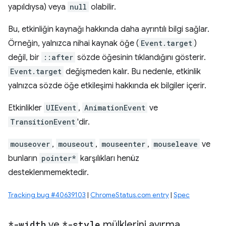
yapıldıysa) veya
null
olabilir.
Bu, etkinliğin kaynağı hakkında daha ayrıntılı bilgi sağlar.
Örneğin, yalnızca nihai kaynak öğe (
Event.target
)
değil, bir
::after
sözde öğesinin tıklandığını gösterir.
Event.target
değişmeden kalır. Bu nedenle, etkinlik
yalnızca sözde öğe etkileşimi hakkında ek bilgiler içerir.
Etkinlikler
UIEvent
,
AnimationEvent
ve
TransitionEvent
'dir.
mouseover
,
mouseout
,
mouseenter
,
mouseleave
ve
bunların
pointer*
karşılıkları henüz
desteklenmemektedir.
Tracking bug #40639103
|
ChromeStatus.com entry
|
Spec
*-width
ve
*-style
mülklerini ayırma