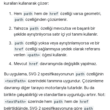
kuralları kullanarak çözer:
Hem
path
hem de
href
özelliği varsa geometri,
path
özelliğinden çözümlenir.
Yalnızca
path
özelliği mevcutsa ve başarılı bir
şekilde ayrıştırılıyorsa satır içi yol tanımı kullanılır.
path
özelliği yoksa veya ayrıştırılamıyorsa ve bir
href
özelliği sağlanmışsa yedek olarak referans
verilen
<path>
öğesi kullanılır.
Mevcut
href
davranışında değişiklik yapılmaz.
Bu uygulama, SVG 2 spesifikasyonunun
path
özelliğinin
<textPath>
üzerindeki tanımına uygundur. Çözümleme
davranışı diğer tarayıcı motorlarıyla tutarlıdır. Bu da
birlikte çalışabilirliği ve standartlara uygunluğu artırır. Not:
<textPath>
üzerinde hem
path
hem de
href
belirtildiğinde, SVG 2 spesifikasyonuna göre
path