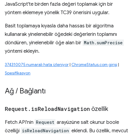
JavaScript'te birden fazla değeri toplamak için bir
yöntem eklemeye yönelik TC39 önerisini uygular.
Basit toplamaya kıyasla daha hassas bir algoritma
kullanarak yinelenebilir öğedeki değerlerin toplamını
döndüren, yinelenebilir öğe alan bir
Math.sumPrecise
yöntemi ekleyin.
374310075 numaralı hata izleniyor
|
ChromeStatus.com girişi
|
Spesifikasyon
Ağ
/
Bağlantı
Request
.
is
Reload
Navigation
özellik
Fetch API'nin
Request
arayüzüne salt okunur boole
özelliği
isReloadNavigation
eklendi. Bu özellik, mevcut