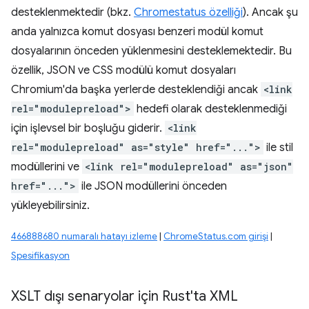
desteklenmektedir (bkz.
Chromestatus özelliği
). Ancak şu
anda yalnızca komut dosyası benzeri modül komut
dosyalarının önceden yüklenmesini desteklemektedir. Bu
özellik, JSON ve CSS modülü komut dosyaları
Chromium'da başka yerlerde desteklendiği ancak
<link
rel="modulepreload">
hedefi olarak desteklenmediği
için işlevsel bir boşluğu giderir.
<link
rel="modulepreload" as="style" href="...">
ile stil
modüllerini ve
<link rel="modulepreload" as="json"
href="...">
ile JSON modüllerini önceden
yükleyebilirsiniz.
466888680 numaralı hatayı izleme
|
ChromeStatus.com girişi
|
Spesifikasyon
XSLT dışı senaryolar için Rust'ta XML