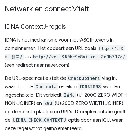
Netwerk en connectiviteit
IDNA Context
J-regels
IDNA is het mechanisme voor niet-ASCII-tekens in
domeinnamen. Het codeert een URL zoals
http://네이
버.한국/
als
http://xn--950bt9s8xi.xn--3e0b707e/
(een redirect naar naver.com).
De URL-specificatie stelt de
CheckJoiners
vlag in,
waardoor de
ContextJ
regels in
IDNA2008
worden
ingeschakeld. Dit verbiedt
ZWNJ
(U+200C ZERO WIDTH
NON-JOINER) en
ZWJ
(U+200D ZERO WIDTH JOINER)
op de meeste plaatsen in URL's. De implementatie geeft
de
UIDNA_CHECK_CONTEXTJ
optie door aan ICU, waar
deze regel wordt geïmplementeerd.