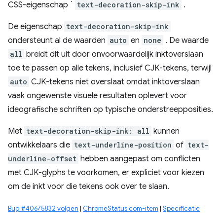
CSS-eigenschap `
text-decoration-skip-ink
.
De eigenschap
text-decoration-skip-ink
ondersteunt al de waarden
auto
en
none
. De waarde
all
breidt dit uit door onvoorwaardelijk inktoverslaan
toe te passen op alle tekens, inclusief CJK-tekens, terwijl
auto
CJK-tekens niet overslaat omdat inktoverslaan
vaak ongewenste visuele resultaten oplevert voor
ideografische schriften op typische onderstreepposities.
Met
text-decoration-skip-ink: all
kunnen
ontwikkelaars die
text-underline-position
of
text-
underline-offset
hebben aangepast om conflicten
met CJK-glyphs te voorkomen, er expliciet voor kiezen
om de inkt voor die tekens ook over te slaan.
Bug #40675832 volgen
|
ChromeStatus.com-item
|
Specificatie