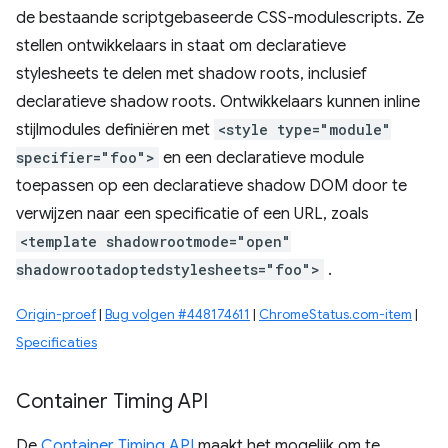
de bestaande scriptgebaseerde CSS-modulescripts. Ze
stellen ontwikkelaars in staat om declaratieve
stylesheets te delen met shadow roots, inclusief
declaratieve shadow roots. Ontwikkelaars kunnen inline
stijlmodules definiëren met
<style type="module"
specifier="foo">
en een declaratieve module
toepassen op een declaratieve shadow DOM door te
verwijzen naar een specificatie of een URL, zoals
<template shadowrootmode="open"
shadowrootadoptedstylesheets="foo">
.
Origin-proef
|
Bug volgen #448174611
|
ChromeStatus.com-item
|
Specificaties
Container Timing API
De
Container Timing API
maakt het mogelijk om te