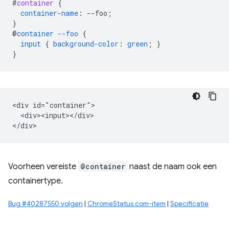
#
container
{
container-name
:
--
foo
;
}
@
container
--foo
{
input
{
background-color
:
green
;
}
}
<div id="container">

  <div><input></div>

Voorheen vereiste
@container
naast de naam ook een
containertype.
Bug #40287550 volgen
|
ChromeStatus.com-item
|
Specificatie