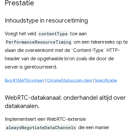
Prestatie
Inhoudstype in resourcetiming
Voegt het veld
contentType
toe aan
PerformanceResourceTiming
om een ​​tekenreeks op te
slaan die overeenkomt met de `Content-Type` HTTP-
header van de opgehaalde bron zoals die door de
server is geretourneerd.
Bug #1366706 volgen
|
ChromeStatus.com-item
|
Specificatie
Web
RTC-datakanaal: onderhandel altijd over
datakanalen
.
Implementeert een WebRTC-extensie
alwaysNegotiateDataChannels
die een manier