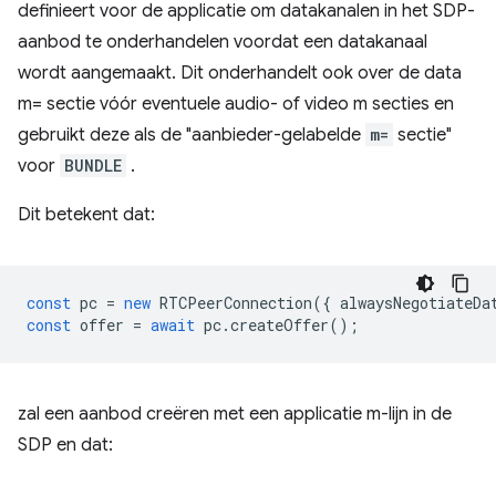
definieert voor de applicatie om datakanalen in het SDP-
aanbod te onderhandelen voordat een datakanaal
wordt aangemaakt. Dit onderhandelt ook over de data
m= sectie vóór eventuele audio- of video m secties en
gebruikt deze als de "aanbieder-gelabelde
m=
sectie"
voor
BUNDLE
.
Dit betekent dat:
const
pc
=
new
RTCPeerConnection
({
alwaysNegotiateDa
const
offer
=
await
pc
.
createOffer
();
zal een aanbod creëren met een applicatie m-lijn in de
SDP en dat: