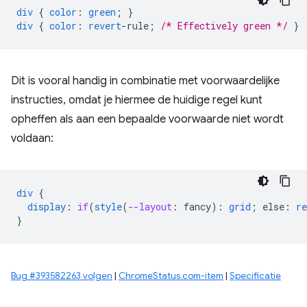
div
{
color
:
green
;
}
div
{
color
:
revert
-
rule
;
/* Effectively green */
}
Dit is vooral handig in combinatie met voorwaardelijke
instructies, omdat je hiermee de huidige regel kunt
opheffen als aan een bepaalde voorwaarde niet wordt
voldaan:
div
{
display
:
if
(
style
(
--layout
:
fancy
)
:
grid
;
else
:
re
}
Bug #393582263 volgen
|
ChromeStatus.com-item
|
Specificatie