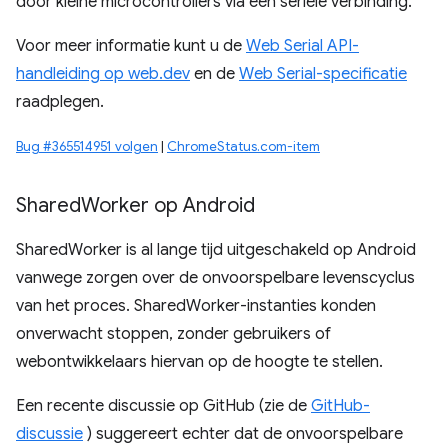
door kleine microcontrollers via een seriële verbinding.
Voor meer informatie kunt u de
Web Serial API-
handleiding op web.dev
en de
Web Serial-specificatie
raadplegen.
Bug #365514951 volgen
|
ChromeStatus.com-item
Shared
Worker op Android
SharedWorker is al lange tijd uitgeschakeld op Android
vanwege zorgen over de onvoorspelbare levenscyclus
van het proces. SharedWorker-instanties konden
onverwacht stoppen, zonder gebruikers of
webontwikkelaars hiervan op de hoogte te stellen.
Een recente discussie op GitHub (zie de
GitHub-
discussie
) suggereert echter dat de onvoorspelbare