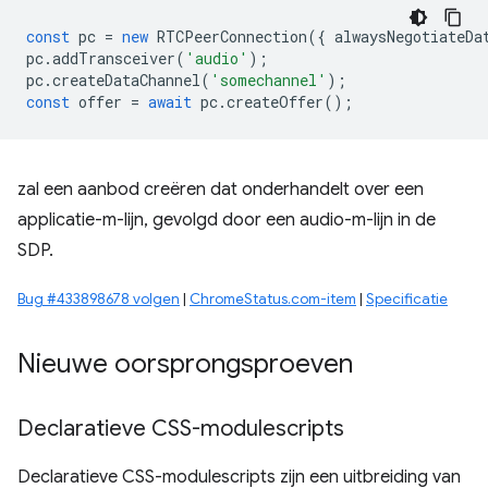
const
pc
=
new
RTCPeerConnection
({
alwaysNegotiateDa
pc
.
addTransceiver
(
'audio'
);
pc
.
createDataChannel
(
'somechannel'
);
const
offer
=
await
pc
.
createOffer
();
zal een aanbod creëren dat onderhandelt over een
applicatie-m-lijn, gevolgd door een audio-m-lijn in de
SDP.
Bug #433898678 volgen
|
ChromeStatus.com-item
|
Specificatie
Nieuwe oorsprongsproeven
Declaratieve CSS-modulescripts
Declaratieve CSS-modulescripts zijn een uitbreiding van