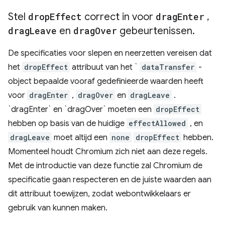
Stel
drop
Effect
correct in voor
drag
Enter
,
drag
Leave
en
drag
Over
gebeurtenissen
.
De specificaties voor slepen en neerzetten vereisen dat
het
dropEffect
attribuut van het `
dataTransfer
-
object bepaalde vooraf gedefinieerde waarden heeft
voor
dragEnter
,
dragOver
en
dragLeave
.
`dragEnter` en `dragOver` moeten een
dropEffect
hebben op basis van de huidige
effectAllowed
, en
dragLeave
moet altijd een
none
dropEffect
hebben.
Momenteel houdt Chromium zich niet aan deze regels.
Met de introductie van deze functie zal Chromium de
specificatie gaan respecteren en de juiste waarden aan
dit attribuut toewijzen, zodat webontwikkelaars er
gebruik van kunnen maken.