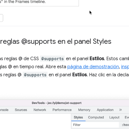
reglas @supports en el panel Styles
las reglas @ de CSS
@supports
en el panel
Estilos
. Estos camb
glas @ en tiempo real. Abre esta
página de demostración
,
ins
as reglas @
@supports
en el panel
Estilos
. Haz clic en la decl