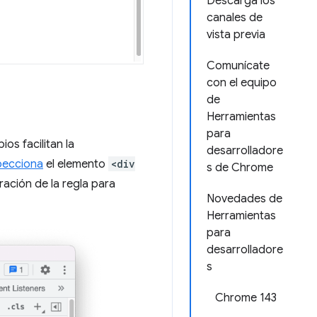
Descarga los
canales de
vista previa
Comunícate
con el equipo
de
Herramientas
para
ios facilitan la
desarrolladore
pecciona
el elemento
<div
s de Chrome
aración de la regla para
Novedades de
Herramientas
para
desarrolladore
s
Chrome 143