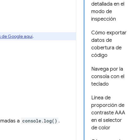
detallada en el
modo de
inspección
Cómo exportar
os de Google aquí
.
datos de
cobertura de
código
Navega por la
consola con el
teclado
Línea de
proporción de
contraste AAA
en el selector
llamadas a
console.log()
.
de color