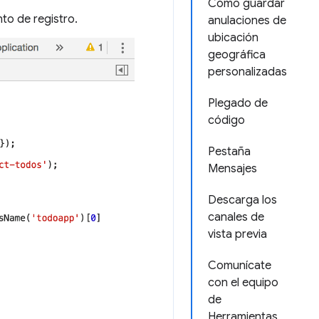
Cómo guardar
to de registro.
anulaciones de
ubicación
geográfica
personalizadas
Plegado de
código
Pestaña
Mensajes
Descarga los
canales de
vista previa
Comunícate
con el equipo
de
Herramientas