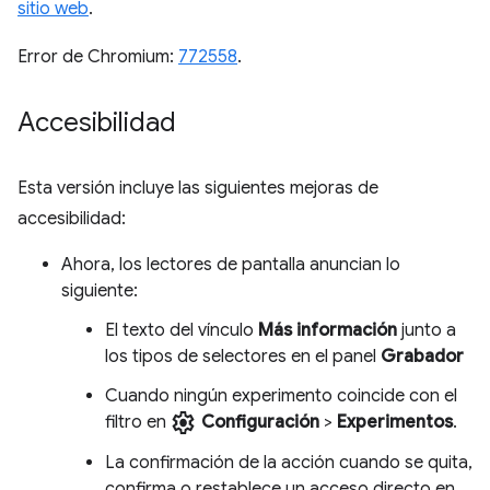
sitio web
.
Error de Chromium:
772558
.
Accesibilidad
Esta versión incluye las siguientes mejoras de
accesibilidad:
Ahora, los lectores de pantalla anuncian lo
siguiente:
El texto del vínculo
Más información
junto a
los tipos de selectores en el panel
Grabador
Cuando ningún experimento coincide con el
settings
filtro en
Configuración
>
Experimentos
.
La confirmación de la acción cuando se quita,
confirma o restablece un acceso directo en