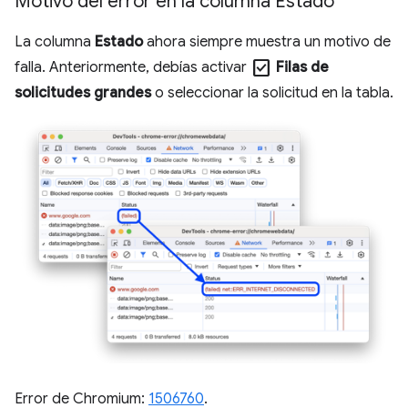
Motivo del error en la columna Estado
La columna
Estado
ahora siempre muestra un motivo de
check_box
falla. Anteriormente, debías activar
Filas de
solicitudes grandes
o seleccionar la solicitud en la tabla.
Error de Chromium:
1506760
.