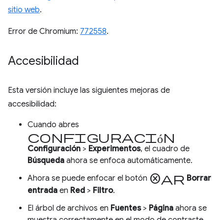
sitio web
.
Error de Chromium:
772558
.
Accesibilidad
Esta versión incluye las siguientes mejoras de
accesibilidad:
Cuando abres
Configuración
Configuración
>
Experimentos
, el cuadro de
Búsqueda
ahora se enfoca automáticamente.
cancelar
Ahora se puede enfocar el botón
Borrar
entrada
en
Red
>
Filtro
.
El árbol de archivos en
Fuentes
>
Página
ahora se
muestra correctamente en el modo de contraste