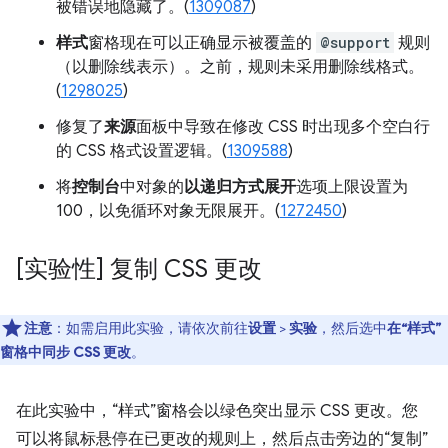
被错误地隐藏了。(
1309087
)
样式
窗格现在可以正确显示被覆盖的
@support
规则
（以删除线表示）。之前，规则未采用删除线格式。
(
1298025
)
修复了
来源
面板中导致在修改 CSS 时出现多个空白行
的 CSS 格式设置逻辑。(
1309588
)
将
控制台
中对象的
以递归方式展开
选项上限设置为
100，以免循环对象无限展开。(
1272450
)
[实验性] 复制 CSS 更改
注意
：如需启用此实验，请依次前往
设置
>
实验
，然后选中
在“样式”
窗格中同步 CSS 更改
。
在此实验中，“样式”窗格会以绿色突出显示 CSS 更改。
您
可以将鼠标悬停在已更改的规则上，然后点击旁边的“复制”