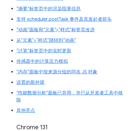
“摘要”标签页中的渲染阻塞信息
支持 scheduler.postTask 事件及其发起者箭头
“动画”面板和“元素”>“样式”标签页改进
从“元素”>“样式”跳转到“动画”
“计算”标签页中的实时更新
传感器中的计算压力模拟
“内存”面板中按来源分组的同名 JS 对象
设置的新外观
“性能数据分析”面板已弃用，并已从开发者工具中移
除
其他亮点
Chrome 131