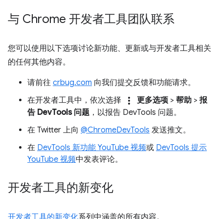
与 Chrome 开发者工具团队联系
您可以使用以下选项讨论新功能、更新或与开发者工具相关
的任何其他内容。
请前往
crbug.com
向我们提交反馈和功能请求。
more_vert
在开发者工具中，依次选择
更多选项
>
帮助
>
报
告 DevTools 问题
，以报告 DevTools 问题。
在 Twitter 上向
@ChromeDevTools
发送推文。
在
DevTools 新功能 YouTube 视频
或
DevTools 提示
YouTube 视频
中发表评论。
开发者工具的新变化
开发者工具的新变化
系列中涵盖的所有内容。