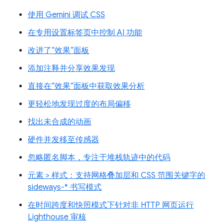
使用 Gemini 调试 CSS
在专用设置标签页中控制 AI 功能
改进了“效果”面板
添加注释并分享效果发现
直接在“效果”面板中获取效果分析
更轻松地发现过度的布局偏移
找出未合成的动画
硬件并发移至传感器
忽略匿名脚本，专注于堆栈轨迹中的代码
元素 > 样式：支持网格叠加层和 CSS 范围关键字的
sideways-* 书写模式
在时间跨度和快照模式下针对非 HTTP 网页运行
Lighthouse 审核