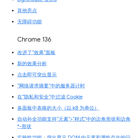
其他亮点
无障碍功能
Chrome 136
改进了“效果”面板
新的效果分析
点击即可突出显示
“网络请求摘要”中的服务器计时
在“隐私和安全”中过滤 Cookie
各面板中表格的大小（以 kB 为单位）
自动补全功能支持“元素”>“样式”中的边角形状和边角
*-形状
实验性功能：突出显示 DOM 中元素和属性存在的问