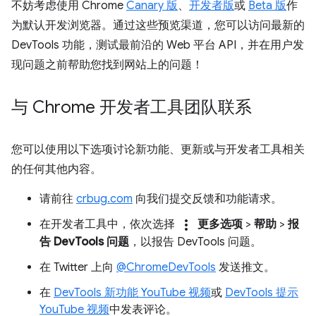
不妨考虑使用 Chrome
Canary 版
、
开发者版
或
Beta 版
作
为默认开发浏览器。通过这些预览渠道，您可以访问最新的
DevTools 功能，测试最前沿的 Web 平台 API，并在用户发
现问题之前帮助您找到网站上的问题！
与 Chrome 开发者工具团队联系
您可以使用以下选项讨论新功能、更新或与开发者工具相关
的任何其他内容。
请前往
crbug.com
向我们提交反馈和功能请求。
more_vert
在开发者工具中，依次选择
更多选项
>
帮助
>
报
告 DevTools 问题
，以报告 DevTools 问题。
在 Twitter 上向
@ChromeDevTools
发送推文。
在
DevTools 新功能 YouTube 视频
或
DevTools 提示
YouTube 视频
中发表评论。