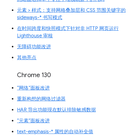
元素 > 样式：支持网格叠加层和 CSS 范围关键字的
sideways-* 书写模式
在时间跨度和快照模式下针对非 HTTP 网页运行
Lighthouse 审核
无障碍功能改进
其他亮点
Chrome 130
“网络”面板改进
重新构想的网络过滤器
HAR 导出功能现在默认排除敏感数据
“元素”面板改进
text-emphasis-* 属性的自动补全值