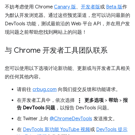
不妨考虑使用 Chrome
Canary 版
、
开发者版
或
Beta 版
作
为默认开发浏览器。通过这些预览渠道，您可以访问最新的
DevTools 功能，测试最前沿的 Web 平台 API，并在用户发
现问题之前帮助您找到网站上的问题！
与 Chrome 开发者工具团队联系
您可以使用以下选项讨论新功能、更新或与开发者工具相关
的任何其他内容。
请前往
crbug.com
向我们提交反馈和功能请求。
more_vert
在开发者工具中，依次选择
更多选项
>
帮助
>
报
告 DevTools 问题
，以报告 DevTools 问题。
在 Twitter 上向
@ChromeDevTools
发送推文。
在
DevTools 新功能 YouTube 视频
或
DevTools 提示