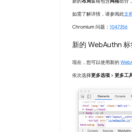
新的
布局
窗格包含
网格
部分
如需了解详情，请参阅此
文
Chromium 问题：
1047356
新的 Web
Authn 
现在，您可以使用新的
Web
依次选择
更多选项
>
更多工