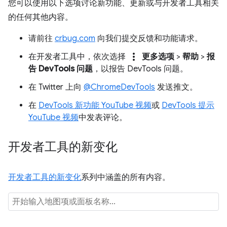
您可以使用以下选项讨论新功能、更新或与开发者工具相关
的任何其他内容。
请前往
crbug.com
向我们提交反馈和功能请求。
more_vert
在开发者工具中，依次选择
更多选项
>
帮助
>
报
告 DevTools 问题
，以报告 DevTools 问题。
在 Twitter 上向
@ChromeDevTools
发送推文。
在
DevTools 新功能 YouTube 视频
或
DevTools 提示
YouTube 视频
中发表评论。
开发者工具的新变化
开发者工具的新变化
系列中涵盖的所有内容。