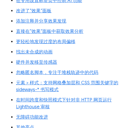
在专用设置标签页中控制 AI 功能
改进了“效果”面板
添加注释并分享效果发现
直接在“效果”面板中获取效果分析
更轻松地发现过度的布局偏移
找出未合成的动画
硬件并发移至传感器
忽略匿名脚本，专注于堆栈轨迹中的代码
元素 > 样式：支持网格叠加层和 CSS 范围关键字的
sideways-* 书写模式
在时间跨度和快照模式下针对非 HTTP 网页运行
Lighthouse 审核
无障碍功能改进
其他亮点