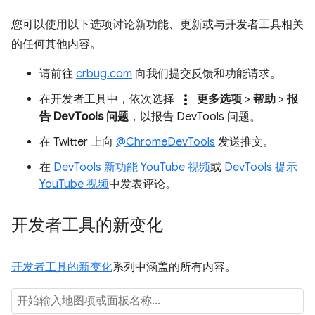
您可以使用以下选项讨论新功能、更新或与开发者工具相关
的任何其他内容。
请前往
crbug.com
向我们提交反馈和功能请求。
more_vert
在开发者工具中，依次选择
更多选项
>
帮助
>
报
告 DevTools 问题
，以报告 DevTools 问题。
在 Twitter 上向
@ChromeDevTools
发送推文。
在
DevTools 新功能 YouTube 视频
或
DevTools 提示
YouTube 视频
中发表评论。
开发者工具的新变化
开发者工具的新变化
系列中涵盖的所有内容。