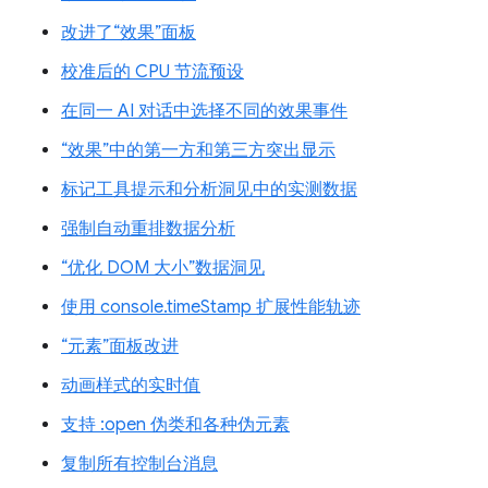
改进了“效果”面板
校准后的 CPU 节流预设
在同一 AI 对话中选择不同的效果事件
“效果”中的第一方和第三方突出显示
标记工具提示和分析洞见中的实测数据
强制自动重排数据分析
“优化 DOM 大小”数据洞见
使用 console.timeStamp 扩展性能轨迹
“元素”面板改进
动画样式的实时值
支持 :open 伪类和各种伪元素
复制所有控制台消息