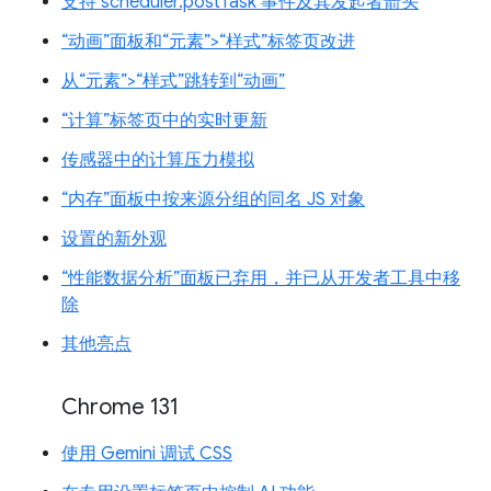
支持 scheduler.postTask 事件及其发起者箭头
“动画”面板和“元素”>“样式”标签页改进
从“元素”>“样式”跳转到“动画”
“计算”标签页中的实时更新
传感器中的计算压力模拟
“内存”面板中按来源分组的同名 JS 对象
设置的新外观
“性能数据分析”面板已弃用，并已从开发者工具中移
除
其他亮点
Chrome 131
使用 Gemini 调试 CSS