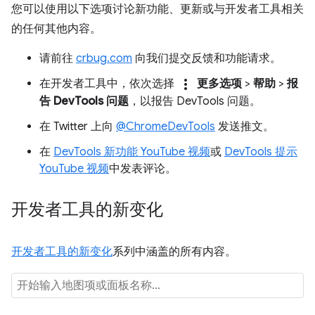
您可以使用以下选项讨论新功能、更新或与开发者工具相关
的任何其他内容。
请前往
crbug.com
向我们提交反馈和功能请求。
more_vert
在开发者工具中，依次选择
更多选项
>
帮助
>
报
告 DevTools 问题
，以报告 DevTools 问题。
在 Twitter 上向
@ChromeDevTools
发送推文。
在
DevTools 新功能 YouTube 视频
或
DevTools 提示
YouTube 视频
中发表评论。
开发者工具的新变化
开发者工具的新变化
系列中涵盖的所有内容。