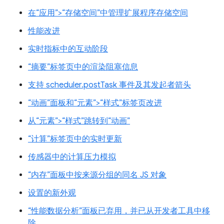
在“应用”>“存储空间”中管理扩展程序存储空间
性能改进
实时指标中的互动阶段
“摘要”标签页中的渲染阻塞信息
支持 scheduler.postTask 事件及其发起者箭头
“动画”面板和“元素”>“样式”标签页改进
从“元素”>“样式”跳转到“动画”
“计算”标签页中的实时更新
传感器中的计算压力模拟
“内存”面板中按来源分组的同名 JS 对象
设置的新外观
“性能数据分析”面板已弃用，并已从开发者工具中移
除