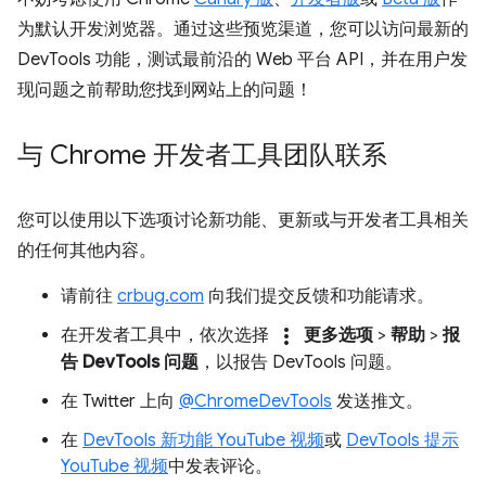
为默认开发浏览器。通过这些预览渠道，您可以访问最新的
DevTools 功能，测试最前沿的 Web 平台 API，并在用户发
现问题之前帮助您找到网站上的问题！
与 Chrome 开发者工具团队联系
您可以使用以下选项讨论新功能、更新或与开发者工具相关
的任何其他内容。
请前往
crbug.com
向我们提交反馈和功能请求。
more_vert
在开发者工具中，依次选择
更多选项
>
帮助
>
报
告 DevTools 问题
，以报告 DevTools 问题。
在 Twitter 上向
@ChromeDevTools
发送推文。
在
DevTools 新功能 YouTube 视频
或
DevTools 提示
YouTube 视频
中发表评论。