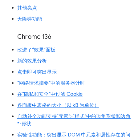
其他亮点
无障碍功能
Chrome 136
改进了“效果”面板
新的效果分析
点击即可突出显示
“网络请求摘要”中的服务器计时
在“隐私和安全”中过滤 Cookie
各面板中表格的大小（以 kB 为单位）
自动补全功能支持“元素”>“样式”中的边角形状和边角
*-形状
实验性功能：突出显示 DOM 中元素和属性存在的问