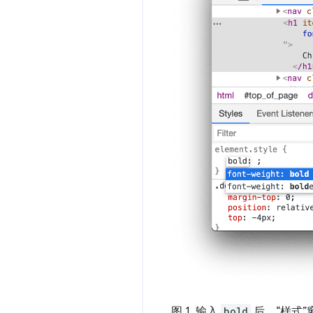
图 1. 输入
bold
后，“样式