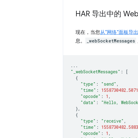
HAR 导出中的 We
现在，当您
从“网络”面板导出 
息。
_webSocketMessages
...
"_webSocketMessages"
:
[
{
"type"
:
"send"
,
"time"
:
1558730482.507
"opcode"
:
1
,
"data"
:
"Hello, WebSoc
},
{
"type"
:
"receive"
,
"time"
:
1558730482.588
"opcode"
:
1
,