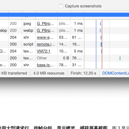
使用大型请求行
、
按帧分组
、
显示概览
、
捕获屏幕截图
。图 3 