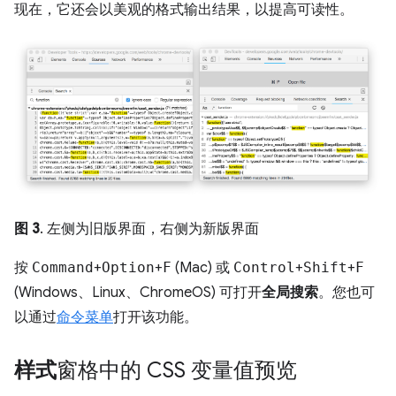
现在，它还会以美观的格式输出结果，以提高可读性。
图 3
. 左侧为旧版界面，右侧为新版界面
按
Command
+
Option
+
F
(Mac) 或
Control
+
Shift
+
F
(Windows、Linux、ChromeOS) 可打开
全局搜索
。您也可
以通过
命令菜单
打开该功能。
样式
窗格中的 CSS 变量值预览