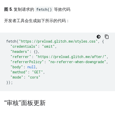
图 5
. 复制请求的
fetch()
等效代码
开发者工具会生成如下所示的代码：
fetch
(
"https://preload.glitch.me/styles.css"
,
{
"credentials"
:
"omit"
,
"headers"
:
{},
"referrer"
:
"https://preload.glitch.me/after/"
,
"referrerPolicy"
:
"no-referrer-when-downgrade"
,
"body"
:
null
,
"method"
:
"GET"
,
"mode"
:
"cors"
});
“审核”面板更新