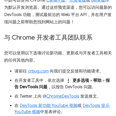
不妨考虑使用 Chrome
Canary 版
、
开发者版
或
Beta 版
作
为默认开发浏览器。通过这些预览渠道，您可以访问最新的
DevTools 功能，测试最前沿的 Web 平台 API，并在用户发
现问题之前帮助您找到网站上的问题！
与 Chrome 开发者工具团队联系
您可以使用以下选项讨论新功能、更新或与开发者工具相关
的任何其他内容。
请前往
crbug.com
向我们提交反馈和功能请求。
more_vert
在开发者工具中，依次选择
更多选项
>
帮助
>
报
告 DevTools 问题
，以报告 DevTools 问题。
在 Twitter 上向
@ChromeDevTools
发送推文。
在
DevTools 新功能 YouTube 视频
或
DevTools 提示
YouTube 视频
中发表评论。