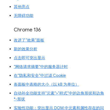
其他亮点
无障碍功能
Chrome 136
改进了“效果”面板
新的效果分析
点击即可突出显示
“网络请求摘要”中的服务器计时
在“隐私和安全”中过滤 Cookie
各面板中表格的大小（以 kB 为单位）
自动补全功能支持“元素”>“样式”中的边角形状和边角
*-形状
实验性功能：突出显示 DOM 中元素和属性存在的问