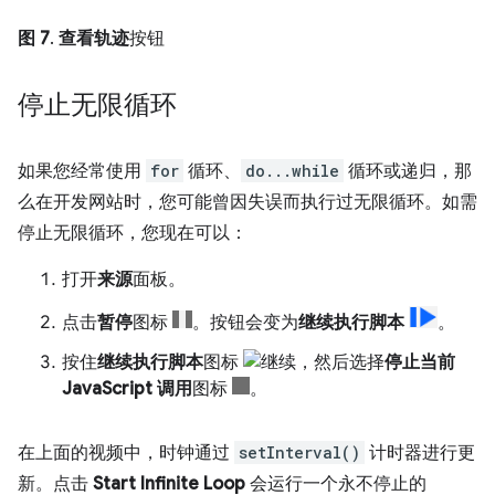
图 7
.
查看轨迹
按钮
停止无限循环
如果您经常使用
for
循环、
do...while
循环或递归，那
么在开发网站时，您可能曾因失误而执行过无限循环。如需
停止无限循环，您现在可以：
打开
来源
面板。
点击
暂停
图标
。按钮会变为
继续执行脚本
。
按住
继续执行脚本
图标
，然后选择
停止当前
JavaScript 调用
图标
。
在上面的视频中，时钟通过
setInterval()
计时器进行更
新。点击
Start Infinite Loop
会运行一个永不停止的