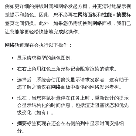
例如更详细的持续时间和网络发起方树，并更清晰地显示视
觉提示和颜色。因此，您不必再在
网络
面板和
性能
>
摘要
标
签页之间切换。此外，如果您仍需切换到
网络
面板，我们已
让您能够更轻松快捷地完成此操作。
网络
轨道现在会执行以下操作：
显示请求类型的颜色图例。
在右上角用红色三角形标记会阻塞渲染的请求。
选择后，系统会使用箭头显示请求发起者。这有助于
您了解之前仅在
网络
面板中提供的网络发起者树。
现在，当您将鼠标悬停在任务上时，重新设计的提示
会显示结构化的时间信息，包括渲染阻塞状态和优先
级变化（如有）。
摘要
标签页现在还会在右侧的列中显示时间安排细
分。