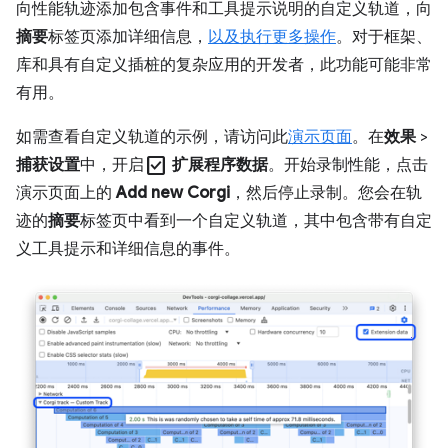
向性能轨迹添加包含事件和工具提示说明的自定义轨道，向
摘要
标签页添加详细信息，
以及执行更多操作
。对于框架、
库和具有自定义插桩的复杂应用的开发者，此功能可能非常
有用。
如需查看自定义轨道的示例，请访问此
演示页面
。在
效果
>
check_box
捕获设置
中，开启
扩展程序数据
。开始录制性能，点击
演示页面上的
Add new Corgi
，然后停止录制。您会在轨
迹的
摘要
标签页中看到一个自定义轨道，其中包含带有自定
义工具提示和详细信息的事件。