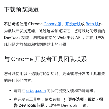
下载预览渠道
不妨考虑使用 Chrome
Canary 版
、
开发者版
或
Beta 版
作
为默认开发浏览器。通过这些预览渠道，您可以访问最新的
DevTools 功能，测试最前沿的 Web 平台 API，并在用户发
现问题之前帮助您找到网站上的问题！
与 Chrome 开发者工具团队联系
您可以使用以下选项讨论新功能、更新或与开发者工具相关
的任何其他内容。
请前往
crbug.com
向我们提交反馈和功能请求。
more_vert
在开发者工具中，依次选择
更多选项
>
帮助
>
报
告 DevTools 问题
，以报告 DevTools 问题。