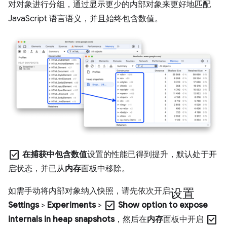
对对象进行分组，通过显示更少的内部对象来更好地匹配
JavaScript 语言语义，并且始终包含数值。
check_box
在捕获中包含数值
设置的性能已得到提升，默认处于开
启状态，并已从
内存
面板中移除。
设置
如需手动将内部对象纳入快照，请先依次开启
check_box
Settings
>
Experiments
>
Show option to expose
check_box
internals in heap snapshots
，然后在
内存
面板中开启