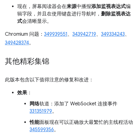
现在，屏幕阅读器会在
来源
中播报
添加监视表达式
编
辑字段，并且在使用键盘进行导航时，
删除监视表达
式
会清晰显示。
Chromium 问题：
349939551
、
343942719
、
349334243
、
349428374
。
其他精彩集锦
此版本包含以下值得注意的修复和改进：
效果
：
网络
轨道：添加了 WebSocket 连接事件
331351979
。
性能
面板现在可以正确放大最繁忙的主线程活动
345599356
。