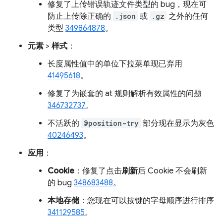
修复了上传错误轨迹文件类型的 bug，现在可
防止上传除正确的
.json
或
.gz
之外的任何
类型
349864878
。
元素
>
样式
：
长度属性值中的单位下拉菜单现已弃用
41495618
。
修复了为嵌套的 at 规则解析有效属性的问题
346732737
。
不活跃的
@position-try
部分现在显示为灰色
40246493
。
应用
：
Cookie
：修复了点击
刷新
后 Cookie 不会刷新
的 bug
348683488
。
本地存储
：您现在可以按键的字母顺序进行排序
341129585
。