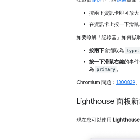
在這個
範例
中，請
錄製
畫面
按兩下資訊卡即可放大
在資訊卡上按一下滑鼠
如要瞭解「記錄器」
如何擷
按兩下
會擷取為
type
按一下滑鼠右鍵
的事件
為
primary
。
Chromium 問題：
1300839
Lighthouse 
現在您可以使用
Lighthouse