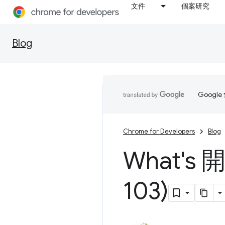
文件
個案研究
Blog
Goog
Chrome for Developers
Blog
What's
103)