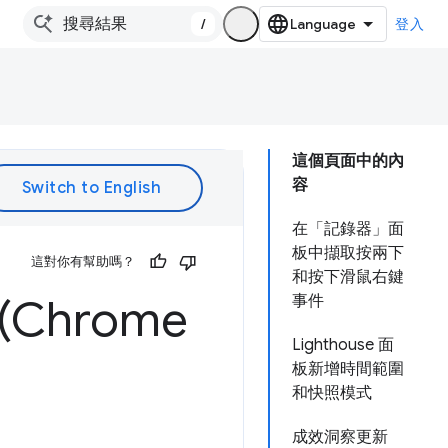
/
登入
這個頁面中的內
容
在「記錄器」面
板中擷取按兩下
這對你有幫助嗎？
和按下滑鼠右鍵
Chrome
事件
Lighthouse 面
板新增時間範圍
和快照模式
成效洞察更新