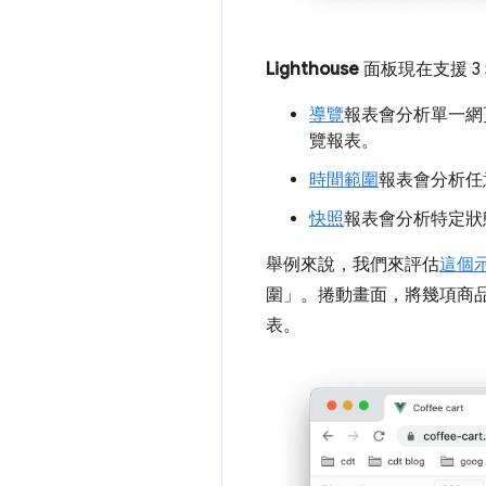
Lighthouse
面板現在支援 3
導覽
報表會分析單一網頁
覽報表。
時間範圍
報表會分析任
快照
報表會分析特定狀
舉例來說，我們來評估
這個
圍」
。捲動畫面，將幾項商
表。