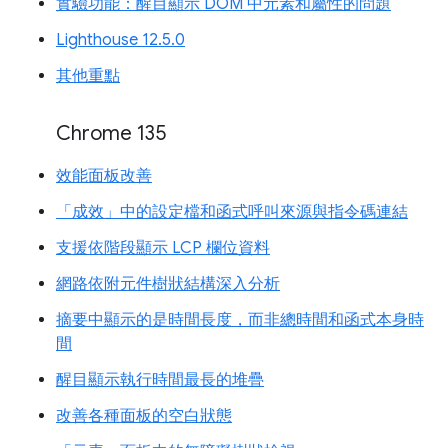
實驗功能：醒目顯示 DOM 中元素和屬性的問題
Lighthouse 12.5.0
其他重點
Chrome 135
效能面板改善
「成效」中的設定檔和函式呼叫來源與指令碼連結
支援依階段顯示 LCP 欄位資料
網路依附元件樹狀結構深入分析
摘要中顯示的是時間長度，而非總時間和函式本身時
間
醒目顯示執行時間最長的堆疊
改善各種面板的空白狀態