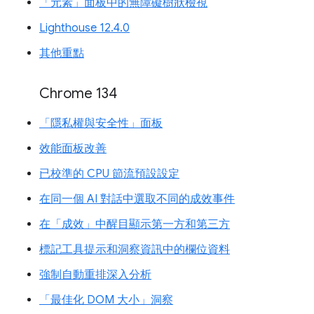
「元素」面板中的無障礙樹狀檢視
Lighthouse 12.4.0
其他重點
Chrome 134
「隱私權與安全性」面板
效能面板改善
已校準的 CPU 節流預設設定
在同一個 AI 對話中選取不同的成效事件
在「成效」中醒目顯示第一方和第三方
標記工具提示和洞察資訊中的欄位資料
強制自動重排深入分析
「最佳化 DOM 大小」洞察