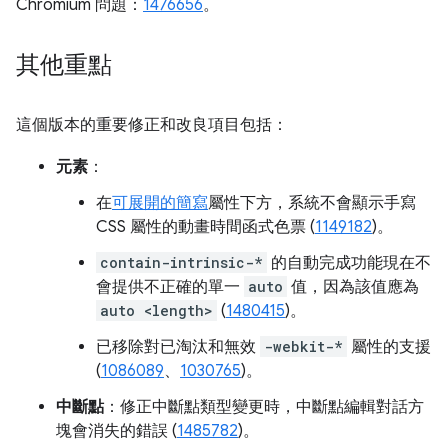
Chromium 問題：
1476656
。
其他重點
這個版本的重要修正和改良項目包括：
元素
：
在
可展開的簡寫
屬性下方，系統不會顯示手寫
CSS 屬性的動畫時間函式色票 (
1149182
)。
contain-intrinsic-*
的自動完成功能現在不
會提供不正確的單一
auto
值，因為該值應為
auto <length>
(
1480415
)。
已移除對已淘汰和無效
-webkit-*
屬性的支援
(
1086089
、
1030765
)。
中斷點
：修正中斷點類型變更時，中斷點編輯對話方
塊會消失的錯誤 (
1485782
)。