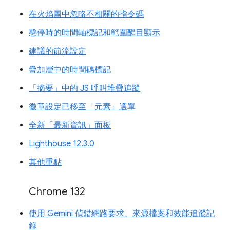
在火焰圖中忽略不相關的指令碼
懸停時的時間軸標記和範圍醒目顯示
建議的節流設定
疊加層中的時間碼標記
「摘要」中的 JS 呼叫堆疊追蹤
徽章設定已移至「元素」選單
全新「最新資訊」面板
Lighthouse 12.3.0
其他重點
Chrome 132
使用 Gemini 偵錯網路要求、來源檔案和效能追蹤記
錄