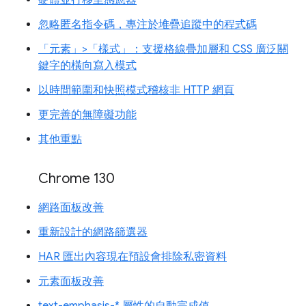
硬體並行移至感應器
忽略匿名指令碼，專注於堆疊追蹤中的程式碼
「元素」>「樣式」：支援格線疊加層和 CSS 廣泛關
鍵字的橫向寫入模式
以時間範圍和快照模式稽核非 HTTP 網頁
更完善的無障礙功能
其他重點
Chrome 130
網路面板改善
重新設計的網路篩選器
HAR 匯出內容現在預設會排除私密資料
元素面板改善