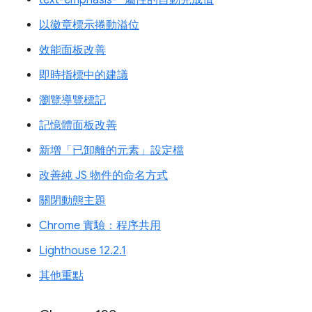
text-emphasis-* 屬性的自動完成值
以徽章標示捲動溢位
效能面板改善
即時指標中的建議
瀏覽導覽標記
記憶體面板改善
新增「已卸離的元素」設定檔
改善純 JS 物件的命名方式
關閉動態主題
Chrome 實驗：程序共用
Lighthouse 12.2.1
其他重點