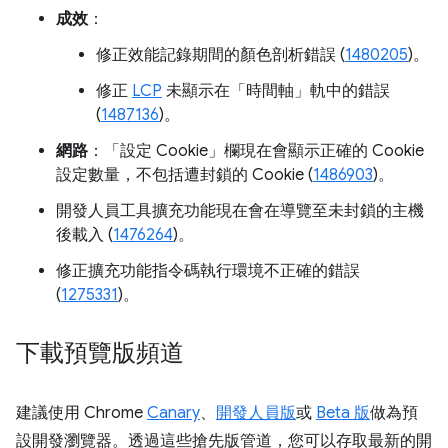
成效
：
修正效能記錄期間的顏色剖析錯誤 (
1480205
)。
修正
LCP
未顯示在「時間軸」
軌中的錯誤
(
1487136
)。
網路
：「設定 Cookie」
欄現在會顯示正確的 Cookie
設定數量，不包括遭封鎖的 Cookie (
1486903
)。
開發人員工具擴充功能現在會在導覽至未封鎖的主機
後載入 (
1476264
)。
修正擴充功能指令碼執行環境不正確的錯誤
(
1275331
)。
下載預覽版頻道
建議使用 Chrome
Canary
、
開發人員版
或
Beta 版
做為預
設開發瀏覽器。透過這些搶先版管道，您可以存取最新的開