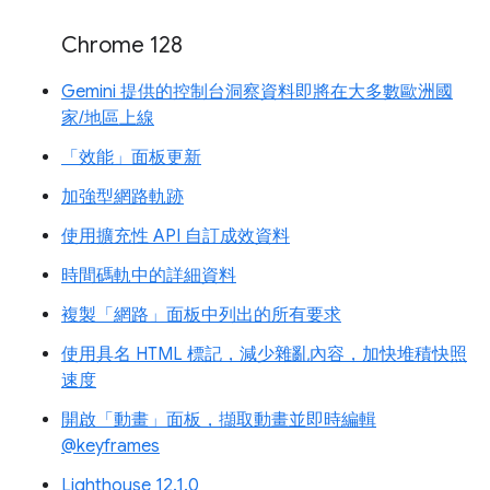
Chrome 128
Gemini 提供的控制台洞察資料即將在大多數歐洲國
家/地區上線
「效能」面板更新
加強型網路軌跡
使用擴充性 API 自訂成效資料
時間碼軌中的詳細資料
複製「網路」面板中列出的所有要求
使用具名 HTML 標記，減少雜亂內容，加快堆積快照
速度
開啟「動畫」面板，擷取動畫並即時編輯
@keyframes
Lighthouse 12.1.0