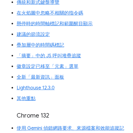
傳統和新式鍵盤導覽
在火焰圖中忽略不相關的指令碼
懸停時的時間軸標記和範圍醒目顯示
建議的節流設定
疊加層中的時間碼標記
「摘要」中的 JS 呼叫堆疊追蹤
徽章設定已移至「元素」選單
全新「最新資訊」面板
Lighthouse 12.3.0
其他重點
Chrome 132
使用 Gemini 偵錯網路要求、來源檔案和效能追蹤記