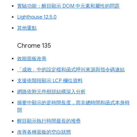
實驗功能：醒目顯示 DOM 中元素和屬性的問題
Lighthouse 12.5.0
其他重點
Chrome 135
效能面板改善
「成效」中的設定檔和函式呼叫來源與指令碼連結
支援依階段顯示 LCP 欄位資料
網路依附元件樹狀結構深入分析
摘要中顯示的是時間長度，而非總時間和函式本身時
間
醒目顯示執行時間最長的堆疊
改善各種面板的空白狀態