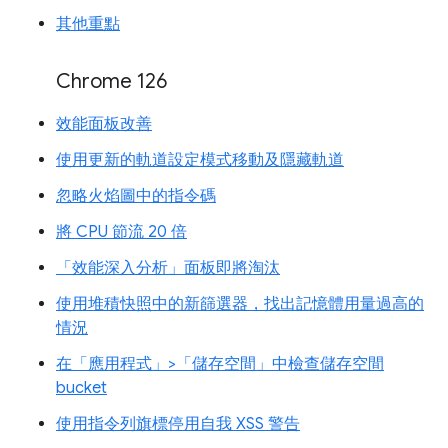
其他重點
Chrome 126
效能面板改善
使用更新的軌道設定模式移動及隱藏軌道
忽略火焰圖中的指令碼
將 CPU 節流 20 倍
「效能深入分析」面板即將淘汰
使用堆積快照中的新篩選器，找出記憶體用量過高的
情況
在「應用程式」>「儲存空間」中檢查儲存空間
bucket
使用指令列旗標停用自我 XSS 警告