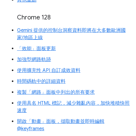
Chrome 128
Gemini 提供的控制台洞察資料即將在大多數歐洲國
家/地區上線
「效能」面板更新
加強型網路軌跡
使用擴充性 API 自訂成效資料
時間碼軌中的詳細資料
複製「網路」面板中列出的所有要求
使用具名 HTML 標記，減少雜亂內容，加快堆積快照
速度
開啟「動畫」面板，擷取動畫並即時編輯
@keyframes