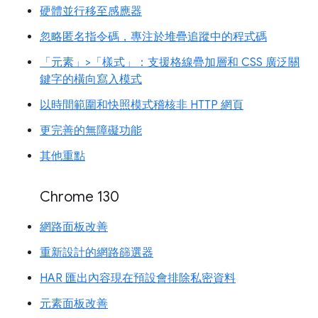
硬體並行移至感應器
忽略匿名指令碼，專注於堆疊追蹤中的程式碼
「元素」>「樣式」：支援格線疊加層和 CSS 廣泛關
鍵字的橫向寫入模式
以時間範圍和快照模式稽核非 HTTP 網頁
更完善的無障礙功能
其他重點
Chrome 130
網路面板改善
重新設計的網路篩選器
HAR 匯出內容現在預設會排除私密資料
元素面板改善