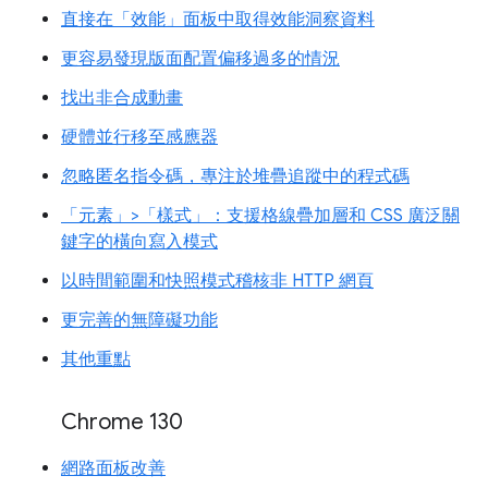
直接在「效能」面板中取得效能洞察資料
更容易發現版面配置偏移過多的情況
找出非合成動畫
硬體並行移至感應器
忽略匿名指令碼，專注於堆疊追蹤中的程式碼
「元素」>「樣式」：支援格線疊加層和 CSS 廣泛關
鍵字的橫向寫入模式
以時間範圍和快照模式稽核非 HTTP 網頁
更完善的無障礙功能
其他重點
Chrome 130
網路面板改善