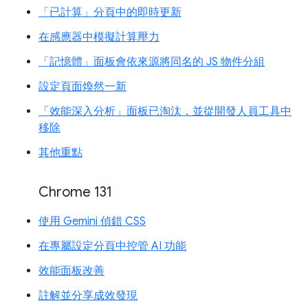
「已計算」分頁中的即時更新
在感應器中模擬計算壓力
「記憶體」面板會依來源將同名的 JS 物件分組
設定頁面煥然一新
「效能深入分析」面板已淘汰，並從開發人員工具中
移除
其他重點
Chrome 131
使用 Gemini 偵錯 CSS
在專屬設定分頁中控管 AI 功能
效能面板改善
註解並分享成效發現