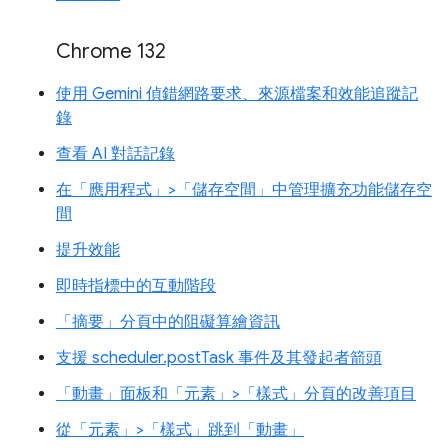
Chrome 132
使用 Gemini 偵錯網路要求、來源檔案和效能追蹤記
錄
查看 AI 對話記錄
在「應用程式」>「儲存空間」中管理擴充功能儲存空
間
提升效能
即時指標中的互動階段
「摘要」分頁中的阻礙算繪資訊
支援 scheduler.postTask 事件及其發起者箭頭
「動畫」面板和「元素」>「樣式」分頁的改善項目
從「元素」>「樣式」跳到「動畫」