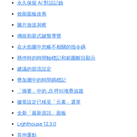
永久保留 AI 對話記錄
效能面板改善
圖片放送洞察
傳統和新式鍵盤導覽
在火焰圖中忽略不相關的指令碼
懸停時的時間軸標記和範圍醒目顯示
建議的節流設定
疊加層中的時間碼標記
「摘要」中的 JS 呼叫堆疊追蹤
徽章設定已移至「元素」選單
全新「最新資訊」面板
Lighthouse 12.3.0
其他重點