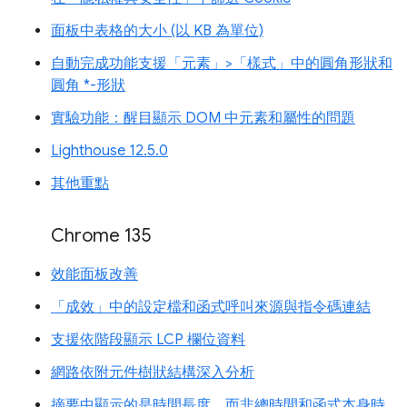
面板中表格的大小 (以 KB 為單位)
自動完成功能支援「元素」>「樣式」中的圓角形狀和
圓角 *-形狀
實驗功能：醒目顯示 DOM 中元素和屬性的問題
Lighthouse 12.5.0
其他重點
Chrome 135
效能面板改善
「成效」中的設定檔和函式呼叫來源與指令碼連結
支援依階段顯示 LCP 欄位資料
網路依附元件樹狀結構深入分析
摘要中顯示的是時間長度，而非總時間和函式本身時