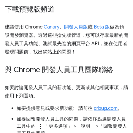
下載預覽版頻道
建議使用 Chrome
Canary
、
開發人員版
或
Beta 版
做為預
設開發瀏覽器。透過這些搶先版管道，您可以存取最新的開
發人員工具功能、測試最先進的網頁平台 API，並在使用者
發現問題前，找出網站上的問題！
與 Chrome 開發人員工具團隊聯絡
如要討論開發人員工具的新功能、更新或其他相關事項，請
使用下列選項。
如要提供意見或要求新功能，請前往
crbug.com
。
如要回報開發人員工具的問題，請依序點選開發人員
more_vert
工具中的
「更多選項」
>「說明」
>「回報開發人