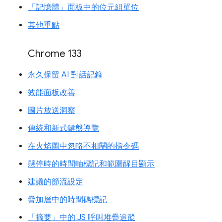
「記憶體」面板中的位元組單位
其他重點
Chrome 133
永久保留 AI 對話記錄
效能面板改善
圖片放送洞察
傳統和新式鍵盤導覽
在火焰圖中忽略不相關的指令碼
懸停時的時間軸標記和範圍醒目顯示
建議的節流設定
疊加層中的時間碼標記
「摘要」中的 JS 呼叫堆疊追蹤