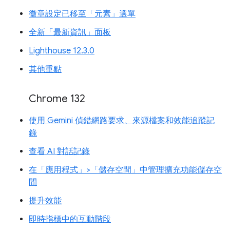
徽章設定已移至「元素」選單
全新「最新資訊」面板
Lighthouse 12.3.0
其他重點
Chrome 132
使用 Gemini 偵錯網路要求、來源檔案和效能追蹤記
錄
查看 AI 對話記錄
在「應用程式」>「儲存空間」中管理擴充功能儲存空
間
提升效能
即時指標中的互動階段