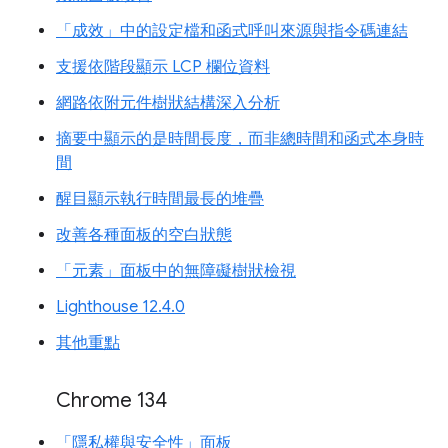
「成效」中的設定檔和函式呼叫來源與指令碼連結
支援依階段顯示 LCP 欄位資料
網路依附元件樹狀結構深入分析
摘要中顯示的是時間長度，而非總時間和函式本身時
間
醒目顯示執行時間最長的堆疊
改善各種面板的空白狀態
「元素」面板中的無障礙樹狀檢視
Lighthouse 12.4.0
其他重點
Chrome 134
「隱私權與安全性」面板