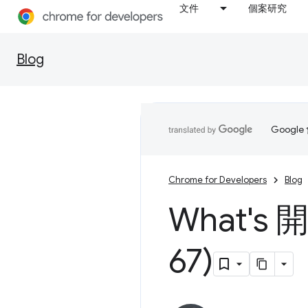
文件
個案研究
Blog
Goog
Chrome for Developers
Blog
What's
67)