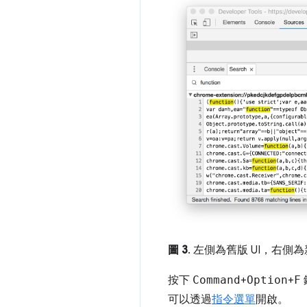
圖 3
. 左側為舊版 UI，右側為新
按下
Command
+
Option
+
F
可以透過
指令選單
開啟。