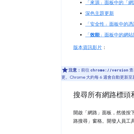
「來源」面板中的「網
深色主題更新
「安全性」
面板中的憑
「
效能
」面板中的網站
版本資訊影片
：
注意：
前往
查
chrome://version
更。Chrome 大約每 6 週會自動更
搜尋所有網路標頭
開啟「網路」
面板，然後按
路搜尋」
窗格。開發人員工