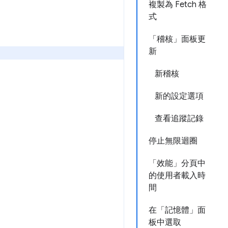
複製為 Fetch 格
式
「稽核」面板更
新
新稽核
新的設定選項
查看追蹤記錄
停止無限迴圈
「效能」分頁中
的使用者載入時
間
在「記憶體」面
板中選取