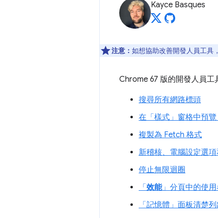
Kayce Basques
注意：
如想協助改善開發人員工具，如
Chrome 67 版的開發
搜尋所有網路標頭
在「樣式」
窗格中預覽 
複製為 Fetch 格式
新稽核、電腦設定選項
停止無限迴圈
「
效能
」分頁中的使用
「記憶體」
面板清楚列出 