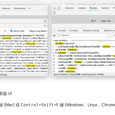
版 UI
鍵 (Mac) 或
Control
+
Shift
+
F
鍵 (Windows、Linux、Chro