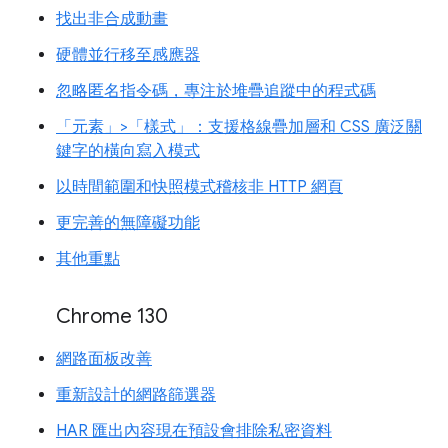
找出非合成動畫
硬體並行移至感應器
忽略匿名指令碼，專注於堆疊追蹤中的程式碼
「元素」>「樣式」：支援格線疊加層和 CSS 廣泛關
鍵字的橫向寫入模式
以時間範圍和快照模式稽核非 HTTP 網頁
更完善的無障礙功能
其他重點
Chrome 130
網路面板改善
重新設計的網路篩選器
HAR 匯出內容現在預設會排除私密資料