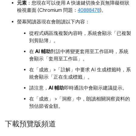
元素
：您現在可以使用
A
快速鍵切換全頁無障礙樹狀
檢視畫面 (Chromium 問題：
40888478
)。
螢幕閱讀器現在會朗讀以下內容：
從程式碼區塊複製內容時，系統會顯示「已複製
到剪貼簿」。
在
AI 輔助
對話中將變更套用至工作區時，系統
會顯示「套用至工作區」。
在「成效」
>「註解」
中要求 AI 生成標籤時，系
統會顯示「正在生成標籤」。
請注意，
AI 輔助
即時通訊中會顯示建議提示。
在「成效」
>「洞察」
中，朗讀相關洞察資料的
預估節省金額。
下載預覽版頻道