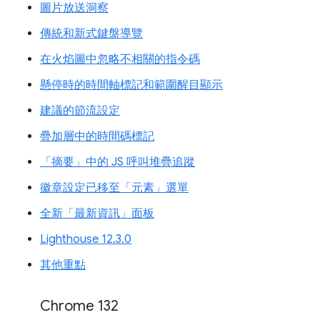
圖片放送洞察
傳統和新式鍵盤導覽
在火焰圖中忽略不相關的指令碼
懸停時的時間軸標記和範圍醒目顯示
建議的節流設定
疊加層中的時間碼標記
「摘要」中的 JS 呼叫堆疊追蹤
徽章設定已移至「元素」選單
全新「最新資訊」面板
Lighthouse 12.3.0
其他重點
Chrome 132