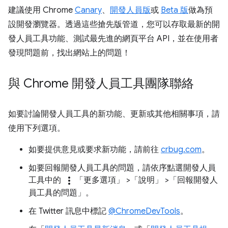
建議使用 Chrome
Canary
、
開發人員版
或
Beta 版
做為預
設開發瀏覽器。透過這些搶先版管道，您可以存取最新的開
發人員工具功能、測試最先進的網頁平台 API，並在使用者
發現問題前，找出網站上的問題！
與 Chrome 開發人員工具團隊聯絡
如要討論開發人員工具的新功能、更新或其他相關事項，請
使用下列選項。
如要提供意見或要求新功能，請前往
crbug.com
。
如要回報開發人員工具的問題，請依序點選開發人員
more_vert
工具中的
「更多選項」
>「說明」
>「回報開發人
員工具的問題」
。
在 Twitter 訊息中標記
@ChromeDevTools
。