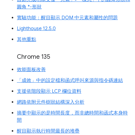
圓角 *-形狀
實驗功能：醒目顯示 DOM 中元素和屬性的問題
Lighthouse 12.5.0
其他重點
Chrome 135
效能面板改善
「成效」中的設定檔和函式呼叫來源與指令碼連結
支援依階段顯示 LCP 欄位資料
網路依附元件樹狀結構深入分析
摘要中顯示的是時間長度，而非總時間和函式本身時
間
醒目顯示執行時間最長的堆疊