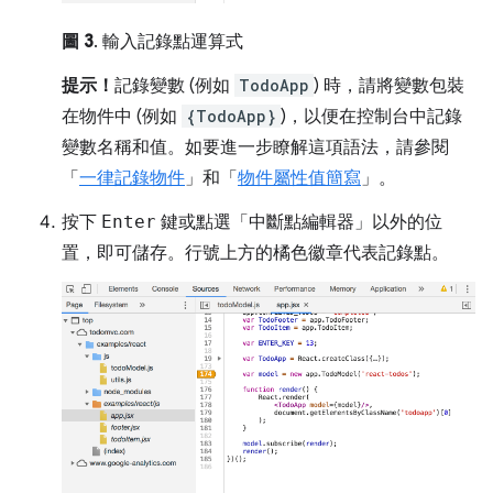
圖 3
. 輸入記錄點運算式
提示！
記錄變數 (例如
TodoApp
) 時，請將變數包裝
在物件中 (例如
{TodoApp}
)，以便在控制台中記錄
變數名稱和值。如要進一步瞭解這項語法，請參閱
「
一律記錄物件
」和「
物件屬性值簡寫
」。
按下
Enter
鍵或點選「中斷點編輯器」
以外的位
置，即可儲存。行號上方的橘色徽章代表記錄點。