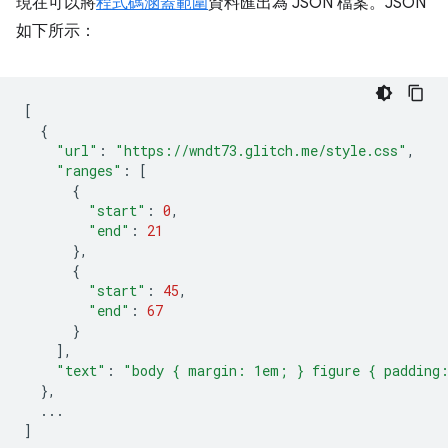
現在可以將
程式碼涵蓋範圍
資料匯出為 JSON 檔案。JSON
如下所示：
[
{
"url"
:
"https://wndt73.glitch.me/style.css"
,
"ranges"
:
[
{
"start"
:
0
,
"end"
:
21
},
{
"start"
:
45
,
"end"
:
67
}
],
"text"
:
"body { margin: 1em; } figure { padding
},
...
]