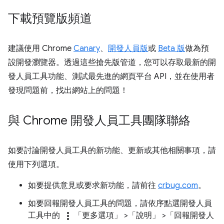
下載預覽版頻道
建議使用 Chrome
Canary
、
開發人員版
或
Beta 版
做為預
設開發瀏覽器。透過這些搶先版管道，您可以存取最新的開
發人員工具功能、測試最先進的網頁平台 API，並在使用者
發現問題前，找出網站上的問題！
與 Chrome 開發人員工具團隊聯絡
如要討論開發人員工具的新功能、更新或其他相關事項，請
使用下列選項。
如要提供意見或要求新功能，請前往
crbug.com
。
如要回報開發人員工具的問題，請依序點選開發人員
more_vert
工具中的
「更多選項」
>「說明」
>「回報開發人