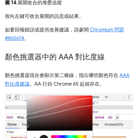
圖 14
.展開收合的堆疊追蹤
按
向左
鍵可收合展開的訊息或結果。
如要回報錯誤或提供改善建議，請參閱
Chromium 問題
#865674
。
顏色挑選器中的 AAA 對比度線
顏色挑選器現在會顯示第二條線，指出哪些顏色符合
AAA
對比度建議
。AA 行自 Chrome 65 起就存在。