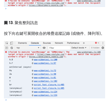
圖 13
. 聚焦整則訊息
按下
向右
鍵可展開收合的堆疊追蹤記錄 (或物件、陣列等)。