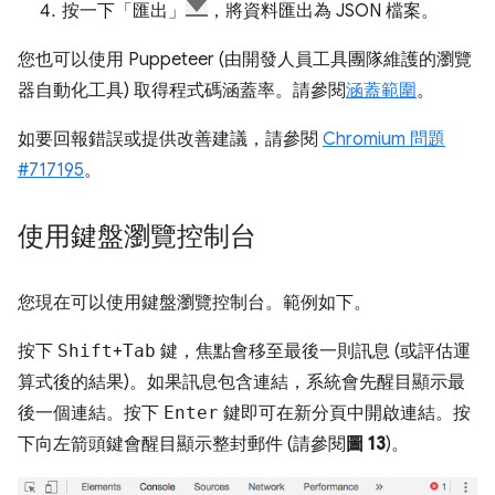
按一下「匯出」
，將資料匯出為 JSON 檔案。
您也可以使用 Puppeteer (由開發人員工具團隊維護的瀏覽
器自動化工具) 取得程式碼涵蓋率。請參閱
涵蓋範圍
。
如要回報錯誤或提供改善建議，請參閱
Chromium 問題
#717195
。
使用鍵盤瀏覽控制台
您現在可以使用鍵盤瀏覽控制台。範例如下。
按下
Shift
+
Tab
鍵，焦點會移至最後一則訊息 (或評估運
算式後的結果)。如果訊息包含連結，系統會先醒目顯示最
後一個連結。按下
Enter
鍵即可在新分頁中開啟連結。按
下
向左
箭頭鍵會醒目顯示整封郵件 (請參閱
圖 13
)。