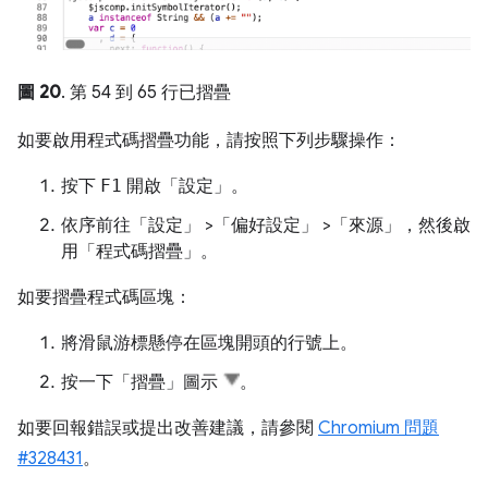
圖 20
. 第 54 到 65 行已摺疊
如要啟用程式碼摺疊功能，請按照下列步驟操作：
按下
F1
開啟「設定」
。
依序前往「設定」
>「偏好設定」
>「來源」
，然後啟
用「程式碼摺疊」
。
如要摺疊程式碼區塊：
將滑鼠游標懸停在區塊開頭的行號上。
按一下「摺疊」
圖示
。
如要回報錯誤或提出改善建議，請參閱
Chromium 問題
#328431
。