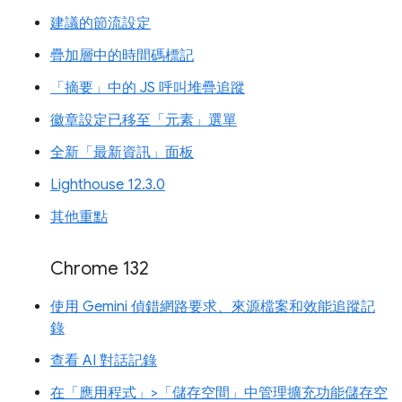
建議的節流設定
疊加層中的時間碼標記
「摘要」中的 JS 呼叫堆疊追蹤
徽章設定已移至「元素」選單
全新「最新資訊」面板
Lighthouse 12.3.0
其他重點
Chrome 132
使用 Gemini 偵錯網路要求、來源檔案和效能追蹤記
錄
查看 AI 對話記錄
在「應用程式」>「儲存空間」中管理擴充功能儲存空