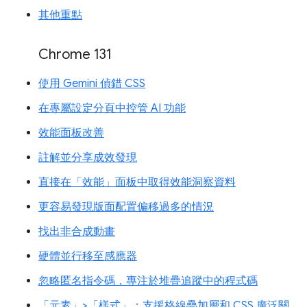
其他重點
Chrome 131
使用 Gemini 偵錯 CSS
在專屬設定分頁中控管 AI 功能
效能面板改善
註解並分享成效發現
直接在「效能」面板中取得效能洞察資料
更容易發現版面配置偏移過多的情況
找出非合成動畫
硬體並行移至感應器
忽略匿名指令碼，專注於堆疊追蹤中的程式碼
「元素」>「樣式」：支援格線疊加層和 CSS 廣泛關