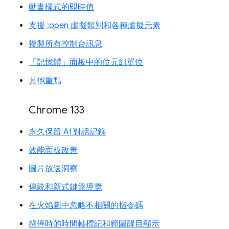
動畫樣式的即時值
支援 :open 虛擬類別和各種虛擬元素
複製所有控制台訊息
「記憶體」面板中的位元組單位
其他重點
Chrome 133
永久保留 AI 對話記錄
效能面板改善
圖片放送洞察
傳統和新式鍵盤導覽
在火焰圖中忽略不相關的指令碼
懸停時的時間軸標記和範圍醒目顯示