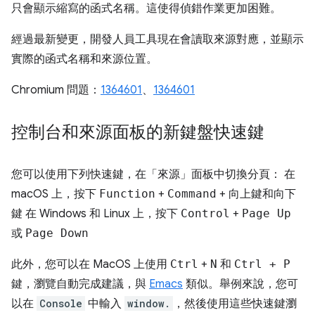
只會顯示縮寫的函式名稱。這使得偵錯作業更加困難。
經過最新變更，開發人員工具現在會讀取來源對應，並顯示
實際的函式名稱和來源位置。
Chromium 問題：
1364601
、
1364601
控制台和來源面板的新鍵盤快速鍵
您可以使用下列快速鍵，在「來源」
面板中切換分頁： 在
macOS 上，按下
Function
+
Command
+
向上鍵
和
向下
鍵
在 Windows 和 Linux 上，按下
Control
+
Page Up
或
Page Down
此外，您可以在 MacOS 上使用
Ctrl
+
N
和
Ctrl + P
鍵，瀏覽自動完成建議，與
Emacs
類似。舉例來說，您可
以在
Console
中輸入
window.
，然後使用這些快速鍵瀏