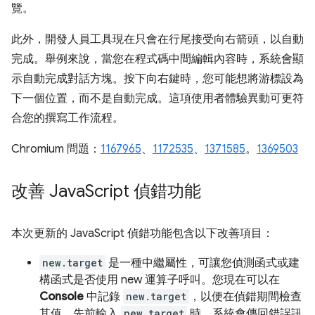
覽。
此外，開發人員工具現在只會在行尾接受
向右箭頭
，以自動
完成。舉例來說，當您在程式碼中間編輯內容時，系統會顯
示自動完成對話方塊。按下
向右鍵
時，您可能想將游標設為
下一個位置，而不是自動完成。這項使用者體驗異動可更符
合您的撰寫工作流程。
Chromium 問題：
1167965
、
1172535
、
1371585
。
1369503
改善 Java
Script 偵錯功能
本次更新的 JavaScript 偵錯功能包含以下改善項目：
new.target
是一種中繼屬性，可讓您偵測函式或建
構函式是否使用 new 運算子呼叫。您現在可以在
Console
中記錄
new.target
，以便在偵錯期間檢查
其值。先前輸入
new.target
時，系統會傳回錯誤訊