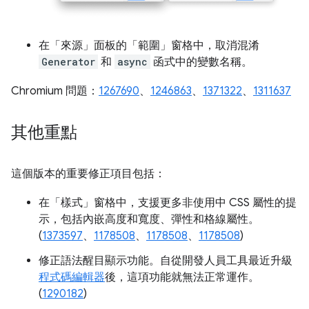
在「來源」面板的「範圍」窗格中，取消混淆
Generator
和
async
函式中的變數名稱。
Chromium 問題：
1267690
、
1246863
、
1371322
、
1311637
其他重點
這個版本的重要修正項目包括：
在「樣式」
窗格中，支援更多非使用中 CSS 屬性的提
示，包括內嵌高度和寬度、彈性和格線屬性。
(
1373597
、
1178508
、
1178508
、
1178508
)
修正語法醒目顯示功能。自從開發人員工具最近升級
程式碼編輯器
後，這項功能就無法正常運作。
(
1290182
)