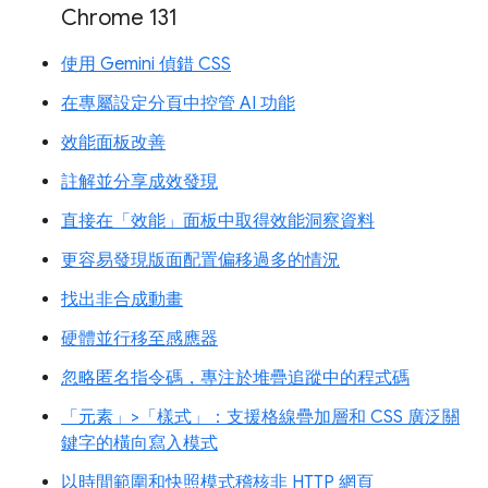
Chrome 131
使用 Gemini 偵錯 CSS
在專屬設定分頁中控管 AI 功能
效能面板改善
註解並分享成效發現
直接在「效能」面板中取得效能洞察資料
更容易發現版面配置偏移過多的情況
找出非合成動畫
硬體並行移至感應器
忽略匿名指令碼，專注於堆疊追蹤中的程式碼
「元素」>「樣式」：支援格線疊加層和 CSS 廣泛關
鍵字的橫向寫入模式
以時間範圍和快照模式稽核非 HTTP 網頁