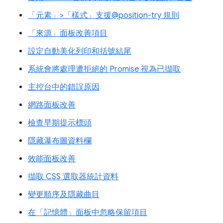
「元素」>「樣式」支援@position-try 規則
「來源」面板改善項目
設定自動美化列印和括號結尾
系統會將處理遭拒絕的 Promise 視為已擷取
主控台中的錯誤原因
網路面板改善
檢查早期提示標頭
隱藏瀑布圖資料欄
效能面板改善
擷取 CSS 選取器統計資料
變更順序及隱藏曲目
在「記憶體」面板中忽略保留項目