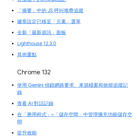
「摘要」中的 JS 呼叫堆疊追蹤
徽章設定已移至「元素」選單
全新「最新資訊」面板
Lighthouse 12.3.0
其他重點
Chrome 132
使用 Gemini 偵錯網路要求、來源檔案和效能追蹤記
錄
查看 AI 對話記錄
在「應用程式」>「儲存空間」中管理擴充功能儲存空
間
提升效能