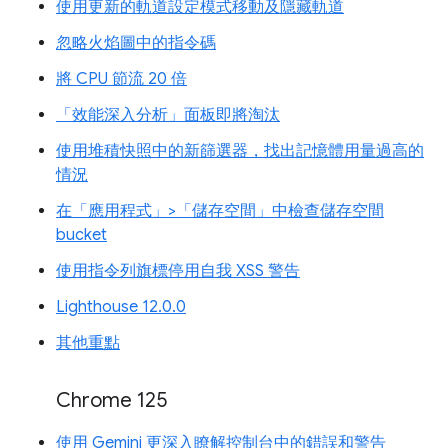
使用更新的軌道設定模式移動及隱藏軌道
忽略火焰圖中的指令碼
將 CPU 節流 20 倍
「效能深入分析」面板即將淘汰
使用堆積快照中的新篩選器，找出記憶體用量過高的
情況
在「應用程式」>「儲存空間」中檢查儲存空間
bucket
使用指令列旗標停用自我 XSS 警告
Lighthouse 12.0.0
其他重點
Chrome 125
使用 Gemini 更深入瞭解控制台中的錯誤和警告