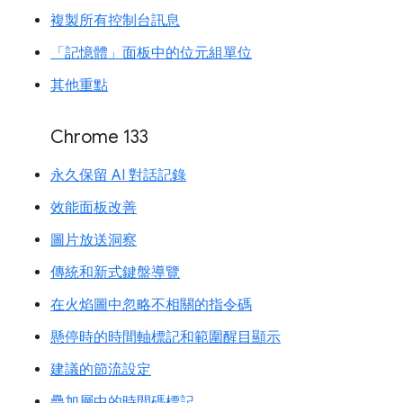
複製所有控制台訊息
「記憶體」面板中的位元組單位
其他重點
Chrome 133
永久保留 AI 對話記錄
效能面板改善
圖片放送洞察
傳統和新式鍵盤導覽
在火焰圖中忽略不相關的指令碼
懸停時的時間軸標記和範圍醒目顯示
建議的節流設定
疊加層中的時間碼標記