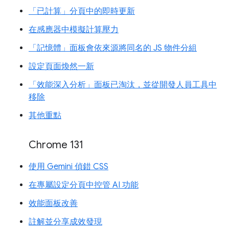
「已計算」分頁中的即時更新
在感應器中模擬計算壓力
「記憶體」面板會依來源將同名的 JS 物件分組
設定頁面煥然一新
「效能深入分析」面板已淘汰，並從開發人員工具中
移除
其他重點
Chrome 131
使用 Gemini 偵錯 CSS
在專屬設定分頁中控管 AI 功能
效能面板改善
註解並分享成效發現