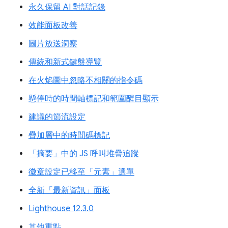
永久保留 AI 對話記錄
效能面板改善
圖片放送洞察
傳統和新式鍵盤導覽
在火焰圖中忽略不相關的指令碼
懸停時的時間軸標記和範圍醒目顯示
建議的節流設定
疊加層中的時間碼標記
「摘要」中的 JS 呼叫堆疊追蹤
徽章設定已移至「元素」選單
全新「最新資訊」面板
Lighthouse 12.3.0
其他重點