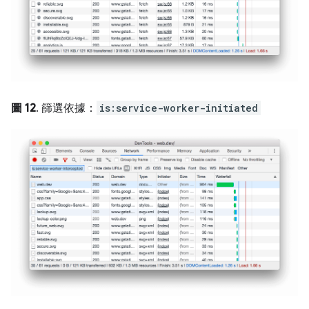
圖 12
. 篩選依據：
is:service-worker-initiated