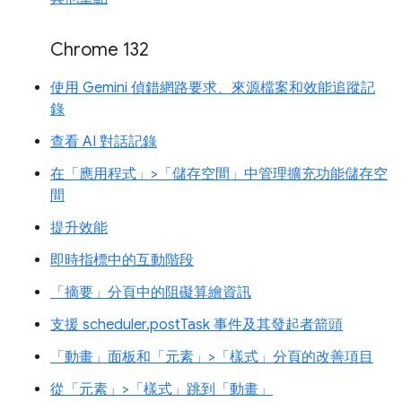
Chrome 132
使用 Gemini 偵錯網路要求、來源檔案和效能追蹤記
錄
查看 AI 對話記錄
在「應用程式」>「儲存空間」中管理擴充功能儲存空
間
提升效能
即時指標中的互動階段
「摘要」分頁中的阻礙算繪資訊
支援 scheduler.postTask 事件及其發起者箭頭
「動畫」面板和「元素」>「樣式」分頁的改善項目
從「元素」>「樣式」跳到「動畫」