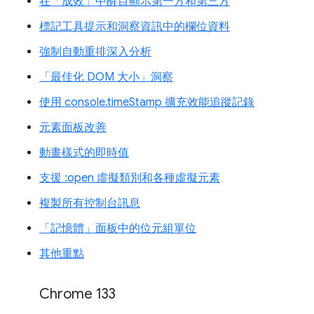
在「成效」中醒目顯示第一方和第三方
標記工具提示和洞察資訊中的欄位資料
強制自動重排深入分析
「最佳化 DOM 大小」洞察
使用 console.timeStamp 擴充效能追蹤記錄
元素面板改善
動畫樣式的即時值
支援 :open 虛擬類別和各種虛擬元素
複製所有控制台訊息
「記憶體」面板中的位元組單位
其他重點
Chrome 133