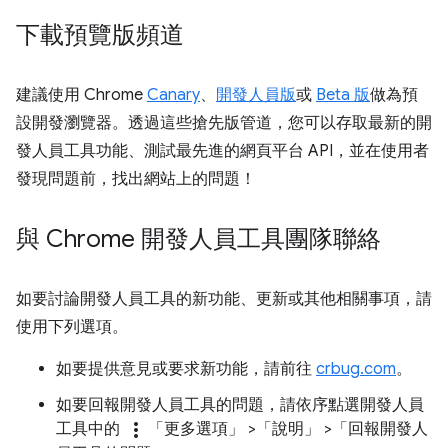
下載預覽版頻道
建議使用 Chrome
Canary
、
開發人員版
或
Beta 版
做為預
設開發瀏覽器。透過這些搶先版管道，您可以存取最新的開
發人員工具功能、測試最先進的網頁平台 API，並在使用者
發現問題前，找出網站上的問題！
與 Chrome 開發人員工具團隊聯絡
如要討論開發人員工具的新功能、更新或其他相關事項，請
使用下列選項。
如要提供意見或要求新功能，請前往
crbug.com
。
如要回報開發人員工具的問題，請依序點選開發人員
more_vert
工具中的
「更多選項」
>「說明」
>「回報開發人