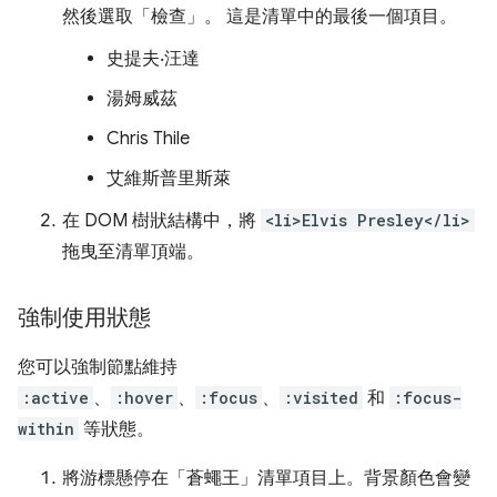
然後選取「檢查」
。 這是清單中的最後一個項目。
史提夫‧汪達
湯姆威茲
Chris Thile
艾維斯普里斯萊
在 DOM 樹狀結構中，將
<li>Elvis Presley</li>
拖曳至清單頂端。
強制使用狀態
您可以強制節點維持
:active
、
:hover
、
:focus
、
:visited
和
:focus-
within
等狀態。
將游標懸停在「蒼蠅王」
清單項目上。背景顏色會變