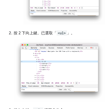
按 2 下
向上
鍵。已選取「
<ul>
」。