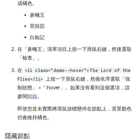
成橘色。
蒼蠅王
罪與罰
白鯨記
在「蒼蠅王」
清單項目上按一下滑鼠右鍵，然後選取
「檢查」
。
在
<li class="demo--hover">The Lord of the
Flies</li>
上按一下滑鼠右鍵，然後依序選取「強
制狀態」
>「:hover」
。如果沒有看到這個選項，請
參閱
附錄
。
即使您並未實際將滑鼠游標懸停在節點上，背景顏色
仍會維持橘色。
隱藏節點