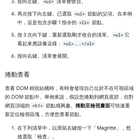
按
向左
鍵。
<ul>
清單會收合。
再次按下
向左
鍵。已選取
<ul>
節點的父項。在本例
中，這是包含步驟 1 指令的
<li>
節點。
按 3 次
向下
鍵，重新選取剛才收合的清單。
<ul>
它
看起來應該像這樣：
<ul>...</ul>
按
向右
鍵。清單會展開。
捲動查看
查看 DOM 樹狀結構時，有時會發現自己位於不在可視區域
的 DOM 節點中。舉例來說，假設您捲動到網頁底部，但對
網頁頂端的
<h1>
節點感興趣。
捲動至檢視畫面
可快速重
新定位檢視區塊，方便您查看節點。
在下列清單中，以滑鼠右鍵按一下「Magritte」
，然
後選取「檢查」
。