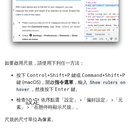
如要啟用尺規，請使用下列任一方法：
按下
Control
+
Shift
+
P
鍵或
Command
+
Shift
+
P
鍵 (macOS)，開啟
指令選單
，輸入
Show rulers on
hover
，然後按下
Enter
鍵。
設定
檢查
依序點選「設定」
>「偏好設定」
>「元
素」
>「在懸停時顯示尺規」
。
尺規的尺寸單位為像素。