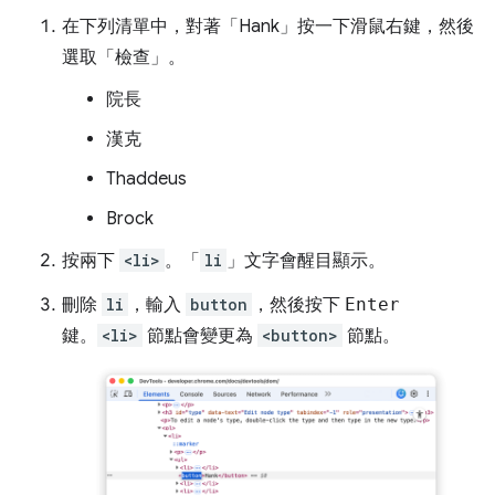
在下列清單中，對著「Hank」
按一下滑鼠右鍵，然後
選取「檢查」
。
院長
漢克
Thaddeus
Brock
按兩下
<li>
。「
li
」文字會醒目顯示。
刪除
li
，輸入
button
，然後按下
Enter
鍵。
<li>
節點會變更為
<button>
節點。