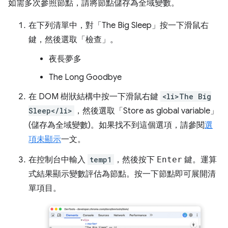
如需多次參照節點，請將節點儲存為全域變數。
在下列清單中，對「The Big Sleep」
按一下滑鼠右
鍵，然後選取「檢查」
。
夜長夢多
The Long Goodbye
在 DOM 樹狀結構中按一下滑鼠右鍵
<li>The Big
Sleep</li>
，然後選取「Store as global variable」
(儲存為全域變數)
。如果找不到這個選項，請參閱
選
項未顯示
一文。
在控制台中輸入
temp1
，然後按下
Enter
鍵。運算
式結果顯示變數評估為節點。按一下節點即可展開清
單項目。