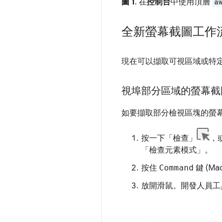
圖 1
. 在
控制台
中使用頂層
a
全新螢幕截圖工作
現在可以擷取可視區域或特定 
視埠部分區域的螢幕截
如要擷取部分檢視區塊的螢
按一下「檢查」
，
「檢查元素模式」。
按住
Command
鍵 (Ma
放開滑鼠。開發人員工