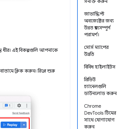
সনাক্ত করুন
জাভাস্ক্রিপ্ট
অবজেক্টের জন্য
উন্নত স্বয়ংসম্পূর্ণ
পরামর্শ।
সোর্স ম্যাপের
্ত ধীর। এই বিকল্পগুলি আপনাকে
উন্নতি
বিবিধ হাইলাইটস
োতামে ক্লিক করুন। রিপ্লে শুরু
প্রিভিউ
চ্যানেলগুলি
ডাউনলোড করুন
Chrome
DevTools টিমের
সাথে যোগাযোগ
করুন