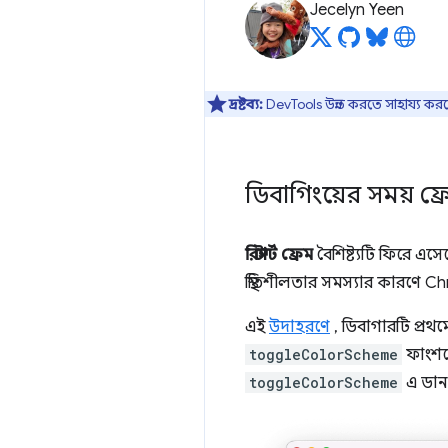
Jecelyn Yeen
দ্রষ্টব্য:
DevTools উন্নত করতে সাহায্য কর
ডিবাগিংয়ের সময় ফ্র
রিস্টার্ট ফ্রেম
বৈশিষ্ট্যটি ফিরে এ
স্থিতিশীলতার সমস্যার কারণে C
এই
উদাহরণে
, ডিবাগারটি প্রথ
toggleColorScheme
ফাংশনে
toggleColorScheme
এ ডান 