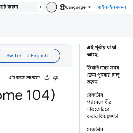
/
সাইন-ইন করুন
এই পৃষ্ঠায় যা যা
আছে
ডিবাগিংয়ের সময়
ফ্রেম পুনরায় চালু
এটি কাজে লেগেছে?
করুন
ome 104)
রেকর্ডার
প্যানেলে ধীর
গতিতে রিপ্লে
করার বিকল্পগুলি
রেকর্ডার