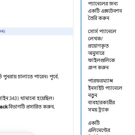
প্যানেলের জন্য
একটি এক্সটেনশন
তৈরি করুন
ুন।
সোর্স প্যানেলে
লেখক/
প্রয়োগকৃত
অনুসারে
ফাইলগুলিকে
গ্রুপ করুন
নরায় চালাতে পারেন। পূর্বে,
পারফরম্যান্স
ইনসাইট প্যানেলে
নতুন
লাইন 343) থামানো হয়েছিল।
ব্যবহারকারীর
tack
বিভাগটি প্রসারিত করুন,
সময় ট্র্যাক
একটি
এলিমেন্টের