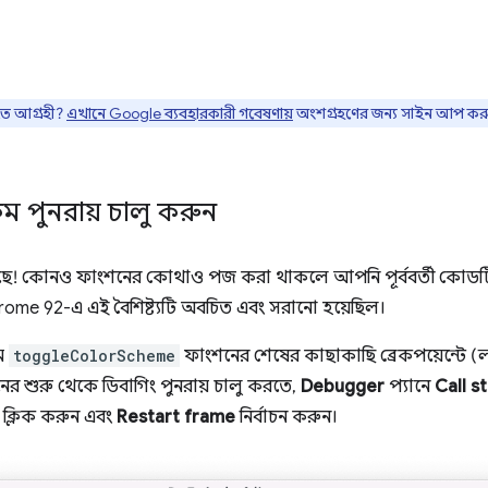
তে আগ্রহী?
এখানে Google ব্যবহারকারী গবেষণায়
অংশগ্রহণের জন্য সাইন আপ কর
েম পুনরায় চালু করুন
সেছে! কোনও ফাংশনের কোথাও পজ করা থাকলে আপনি পূর্ববর্তী কোডটি পু
hrome 92-এ এই বৈশিষ্ট্যটি অবচিত এবং সরানো হয়েছিল।
মে
toggleColorScheme
ফাংশনের শেষের কাছাকাছি ব্রেকপয়েন্টে (
র শুরু থেকে ডিবাগিং পুনরায় চালু করতে,
Debugger
প্যানে
Call s
ক্লিক করুন এবং
Restart frame
নির্বাচন করুন।