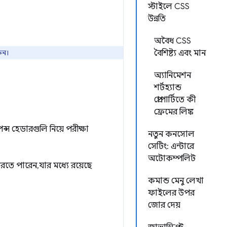
স্টাইলে CSS
উন্নতি
অবৈধ CSS
ুন।
বৈশিষ্ট্য এবং মান
অ্যানিমেশন
শর্টহ্যান্ড
প্রোপার্টিতে কী
ফ্রেমের লিঙ্ক
স হেডারগুলি নিয়ে পরীক্ষা
নতুন কনসোল
সেটিং: এন্টারে
অটোকম্পলিট
রতে পারেন, যার মধ্যে রয়েছে
কমান্ড মেনু লেখা
ফাইলের উপর
জোর দেয়