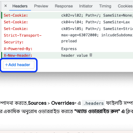
্পাদনা করতে,
Sources
>
Overrides-
এ
.headers
ফাইলটি সম্পা
করে একাধিক অনুরোধ ওভাররাইড করতে
"অ্যাড ওভাররাইড রুল" এ
ক্ল