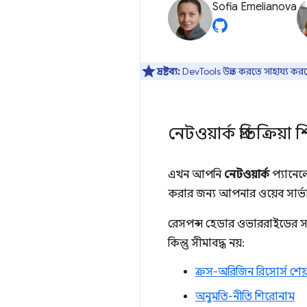
Sofia Emelianova
দ্রষ্টব্য:
DevTools উন্নত করতে সাহায্য কর
নেটওয়ার্ক প্রতিক্র
এখন আপনি
নেটওয়ার্ক
প্যানেল
করার জন্য আপনার ওয়েব সার্ভার
রেসপন্স হেডার ওভাররাইডের সাহা
কিন্তু সীমাবদ্ধ নয়:
ক্রস-অরিজিন রিসোর্স শে
অনুমতি-নীতি শিরোনাম