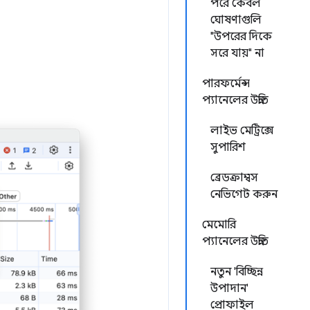
পরে কেবল
ঘোষণাগুলি
"উপরের দিকে
সরে যায়" না
পারফর্মেন্স
প্যানেলের উন্নতি
লাইভ মেট্রিক্সে
সুপারিশ
ব্রেডক্রাম্বস
নেভিগেট করুন
মেমোরি
প্যানেলের উন্নতি
নতুন 'বিচ্ছিন্ন
উপাদান'
প্রোফাইল