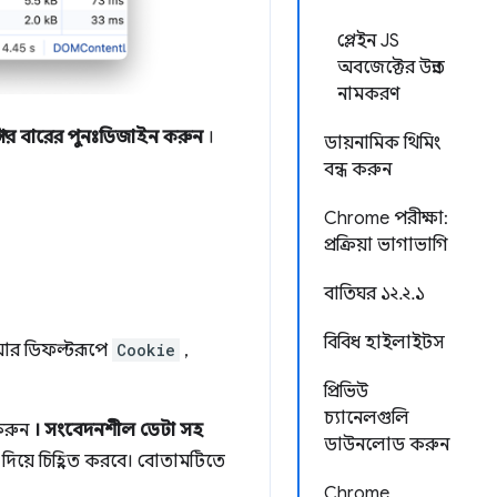
প্লেইন JS
অবজেক্টের উন্নত
নামকরণ
ল্টার বারের পুনঃডিজাইন করুন
।
ডায়নামিক থিমিং
বন্ধ করুন
Chrome পরীক্ষা:
প্রক্রিয়া ভাগাভাগি
বাতিঘর ১২.২.১
বিবিধ হাইলাইটস
ে আর ডিফল্টরূপে
Cookie
,
প্রিভিউ
চ্যানেলগুলি
করুন
।
সংবেদনশীল ডেটা সহ
ডাউনলোড করুন
য়ে চিহ্নিত করবে। বোতামটিতে
Chrome