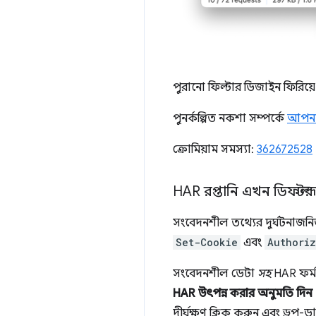
পুরানো ফিল্টার ডিজাইন ফিরিয
পুনর্কল্পিত নকশা সম্পর্কে
আপনা
ক্রোমিয়াম সমস্যা:
362672528
HAR রপ্তানি এখন ডিফল্ট
সংবেদনশীল তথ্যের দুর্ঘটনাজনি
Set-Cookie
এবং
Authoriz
সংবেদনশীল ডেটা
সহ
HAR ফর্ম্
HAR উৎপন্ন করার অনুমতি দিন
দীর্ঘক্ষণ ক্লিক করুন এবং ড্রপ-