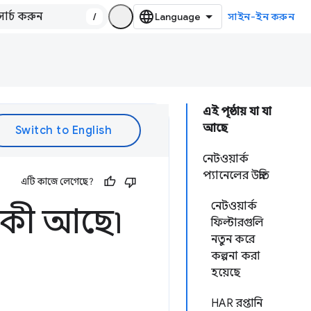
/
সাইন-ইন করুন
এই পৃষ্ঠায় যা যা
আছে
নেটওয়ার্ক
প্যানেলের উন্নতি
এটি কাজে লেগেছে?
নেটওয়ার্ক
 কী আছে৷
ফিল্টারগুলি
নতুন করে
কল্পনা করা
হয়েছে
HAR রপ্তানি