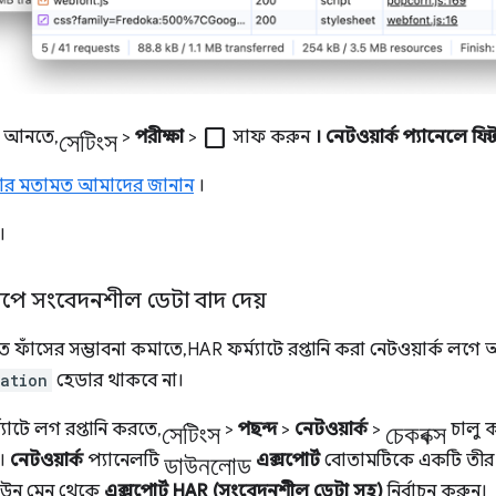
সেটিংস
check_box_outline_blank
়ে আনতে,
>
পরীক্ষা
>
সাফ করুন
।
নেটওয়ার্ক প্যানেলে ফি
র মতামত আমাদের জানান
।
।
রূপে সংবেদনশীল ডেটা বাদ দেয়
ত ফাঁসের সম্ভাবনা কমাতে, HAR ফর্ম্যাটে রপ্তানি করা নেটওয়ার্ক লগ
ation
হেডার থাকবে না।
সেটিংস
চেকবক্স
যাটে লগ রপ্তানি করতে,
>
পছন্দ
>
নেটওয়ার্ক
>
চালু 
ডাউনলোড
।
নেটওয়ার্ক
প্যানেলটি
এক্সপোর্ট
বোতামটিকে একটি তীর দি
ডাউন মেনু থেকে
এক্সপোর্ট HAR (সংবেদনশীল ডেটা সহ)
নির্বাচন করুন।