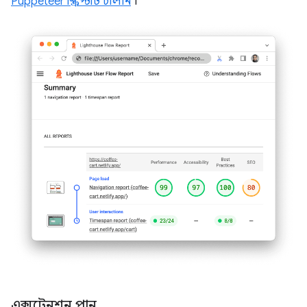
Puppeteer স্ক্রিপ্টটি চালান
।
এক্সটেনশন পান