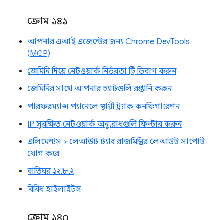
ক্রোম ১৪১
আপনার এআই এজেন্টের জন্য Chrome DevTools
(MCP)
জেমিনি দিয়ে নেটওয়ার্ক নির্ভরতা ট্রি ডিবাগ করুন
জেমিনির সাথে আপনার চ্যাটগুলি রপ্তানি করুন
পারফরম্যান্স প্যানেলে স্থায়ী ট্র্যাক কনফিগারেশন
IP সুরক্ষিত নেটওয়ার্ক অনুরোধগুলি ফিল্টার করুন
এলিমেন্টস > লেআউট ট্যাব রাজমিস্ত্রির লেআউট সাপোর্ট
যোগ করে
বাতিঘর ১২.৮.২
বিবিধ হাইলাইটস
ক্রোম ১৪০