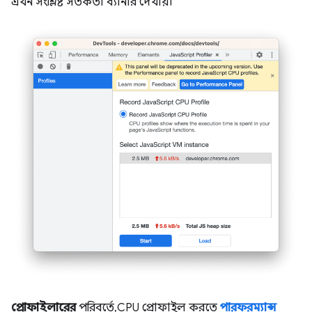
এখন সংশ্লিষ্ট সতর্কতা ব্যানার দেখায়।
প্রোফাইলারের
পরিবর্তে, CPU প্রোফাইল করতে
পারফরম্যান্স