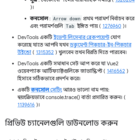
)।
কনসোল
:
Arrow down
প্রথম পরামর্শ নির্বাচন করে
এবং পরামর্শগুলি
Tab
ইঙ্গিত পায় (
1276960
)।
DevTools একটি
ইভেন্ট লিসেনার ব্রেকপয়েন্ট
যোগ
করেছে যাতে আপনি যখন
ডকুমেন্ট পিকচার-ইন-পিকচার
উইন্ডো
(
1315352
) খুলবেন তখন বিরতি দিতে পারবেন।
DevTools একটি সমাধান সেট আপ করে যা Vue2
ওয়েবপ্যাক আর্টিফ্যাক্টগুলিকে জাভাস্ক্রিপ্ট (
1416562
)
হিসাবে সঠিকভাবে প্রদর্শন করে।
একটি
কনসোল
সেটিং
আরও ভালো নাম পায়:
স্বয়ংক্রিয়ভাবে console.trace() বার্তা প্রসারিত করুন। (
1139616
)।
প্রিভিউ চ্যানেলগুলি ডাউনলোড করুন