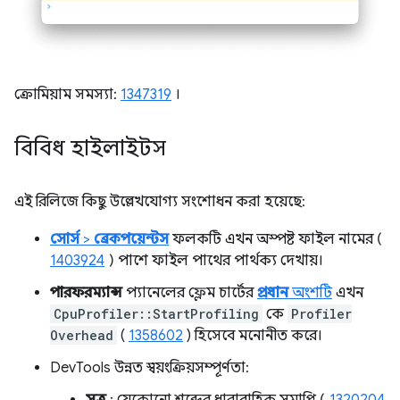
ক্রোমিয়াম সমস্যা:
1347319
।
বিবিধ হাইলাইটস
এই রিলিজে কিছু উল্লেখযোগ্য সংশোধন করা হয়েছে:
সোর্স
>
ব্রেকপয়েন্টস
ফলকটি এখন অস্পষ্ট ফাইল নামের (
1403924
) পাশে ফাইল পাথের পার্থক্য দেখায়।
পারফরম্যান্স
প্যানেলের ফ্লেম চার্টের
প্রধান
অংশটি
এখন
CpuProfiler::StartProfiling
কে
Profiler
Overhead
(
1358602
) হিসেবে মনোনীত করে।
DevTools উন্নত স্বয়ংক্রিয়সম্পূর্ণতা:
সূত্র
: যেকোনো শব্দের ধারাবাহিক সমাপ্তি (
1320204