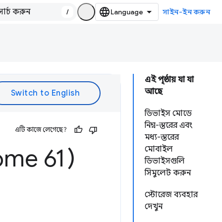
/
সাইন-ইন করুন
এই পৃষ্ঠায় যা যা
আছে
ডিভাইস মোডে
নিম্ন-স্তরের এবং
এটি কাজে লেগেছে?
মধ্য-স্তরের
ome 61)
মোবাইল
ডিভাইসগুলি
সিমুলেট করুন
স্টোরেজ ব্যবহার
দেখুন