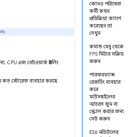
কোনও পরিষেবা
কর্মী কখন
প্রতিক্রিয়া ক্যাশে
করেছেন তা
ুন।
দেখুন
কমান্ড মেনু থেকে
FPS মিটার সক্রিয়
করুন
, CPU এবং নেটওয়ার্ক থ্রটলিং
পারফরম্যান্স
িজিন কত স্টোরেজ ব্যবহার করছে
রেকর্ডিং ব্যবহার
করে
মাউসহুইলের
আচরণ জুম বা
স্ক্রোল করার জন্য
সেট করুন
ES6 মডিউলের