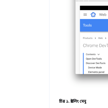
চিত্র ১.
থ্রটলিং মেনু