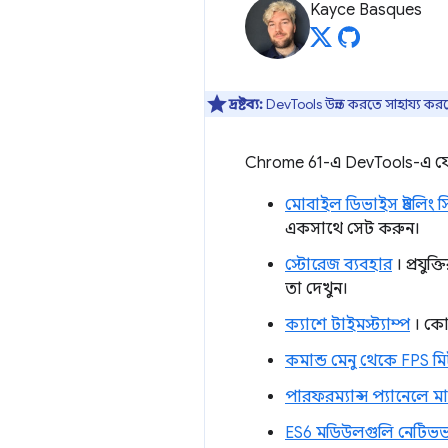
Kayce Basques
দ্রষ্টব্য:
DevTools উন্নত করতে সাহায্য কর
Chrome 61-এ DevTools-এ যে নত
মোবাইল ডিভাইস থ্রটলিং 
একসাথে সেট করুন।
স্টোরেজ ব্যবহার
। প্রযুক
তা দেখুন।
ক্যাশে টাইমস্ট্যাম্প
। কোন
কমান্ড মেনু থেকে FPS মি
পারফরম্যান্স প্যানেলে 
ES6 মডিউলগুলি নেটিভভ