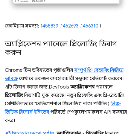
ক্রোমিয়াম সমস্যা:
1458839
,
1462693
,
1466310
।
অ্যাপ্লিকেশন প্যানেলে প্রিলোডিং ডিবাগ
করুন
Chrome টিম ভবিষ্যতের পৃষ্ঠাগুলির
সম্পূর্ণ প্রি-রেন্ডারিং ফিরিয়ে
আনছে
যেখানে একজন ব্যবহারকারী সম্ভবত নেভিগেট করবেন।
এটি ডিবাগ করার জন্য, DevTools
অ্যাপ্লিকেশন
প্যানেলে
প্রিলোডিং
বিভাগটি যুক্ত করেছে। নতুন প্রিফেচিং এবং প্রি-রেন্ডারিং
(সম্মিলিতভাবে "নেভিগেশনাল প্রিলোডিং" নামে পরিচিত)
লিঙ্ক-
ভিত্তিক রিসোর্স ইঙ্গিতের
পরিবর্তে স্পেকুলেশন রুলস API ব্যবহার
করে।
এই প্রিরেন্ডার ডেমো পৃষ্ঠায়
,
অ্যাপ্লিকেশন
>
প্রিলোডিং
বিভাগে,