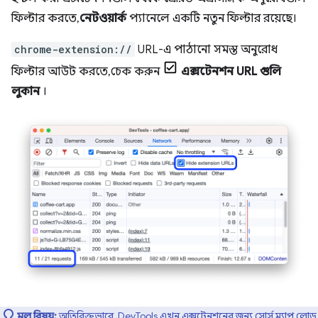
ফিল্টার করতে,
নেটওয়ার্ক
প্যানেলে একটি নতুন ফিল্টার রয়েছে।
chrome-extension://
URL-এ পাঠানো সমস্ত অনুরোধ
ফিল্টার আউট করতে, চেক করুন
এক্সটেনশন URL গুলি
লুকান
।
মূল বিষয়:
অতিরিক্তভাবে, DevTools এখন এক্সটেনশনের জন্য সোর্স ম্যাপ লোড