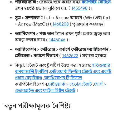
পারফরম্যান্স
: রেকর্ডিং শুরু করার সময়
ক্যাপচার সেটিংস
এখন স্বয়ংক্রিয়ভাবে লুকিয়ে যায় (
1455498
)।
সূত্র
>
সম্পাদক
Ctrl
+
Arrow
আচরণ (Win) এবং
Opt
+
Arrow
(MacOs) (
1468208
) পুনরুদ্ধার করেছেন।
অ্যানিমেশন
>
পজ অল
টগল এখন পৃষ্ঠা লোড জুড়ে তার
অবস্থা বজায় রাখে (
1446046
)।
অ্যাপ্লিকেশন
>
স্টোরেজ
>
ক্যাশে স্টোরেজ
অ্যাপ্লিকেশন
>
স্টোরেজ
>
ক্যাশে বিভাগে
(
1462622
) সরানো হয়েছে।
কিছু UI টেক্সট এবং টুলটিপ উন্নত করা হয়েছে:
হার্ডওয়্যার
কনকারেন্সি টুলটিপ
,
নেটওয়ার্ক ফিল্টার টেক্সট এবং একটি
প্রধান মেনু বিকল্প
,
অ্যাপ্লিকেশন ট্রি ভিউতে
ক্যাপিটালাইজেশন,
নেটওয়ার্ক > হেডার টেক্সট
,
সোর্স >
ওভাররাইড এবং ফাইল সিস্টেম টেক্সট
।
নতুন পরীক্ষামূলক বৈশিষ্ট্য