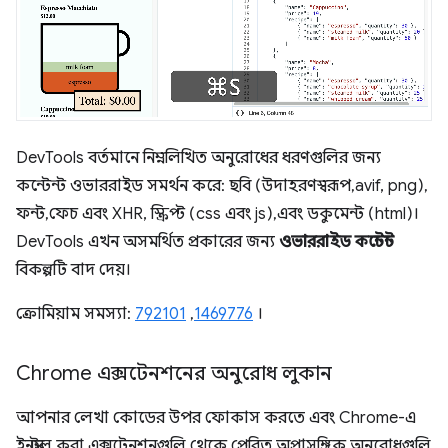
DevTools বর্তমানে নিম্নলিখিত অনুরোধের ধরণগুলির জন্য
কন্টেন্ট ওভাররাইড সমর্থন করে: ছবি (উদাহরণস্বরূপ, avif, png),
ফন্ট, ফেচ এবং XHR, স্ক্রিপ্ট (css এবং js), এবং ডকুমেন্ট (html)।
DevTools এখন অসমর্থিত প্রকারের জন্য
ওভাররাইড কন্টেন্ট
বিকল্পটি বাদ দেয়।
ক্রোমিয়াম সমস্যা:
792101
,
1469776
।
Chrome এক্সটেনশনের অনুরোধ লুকান
আপনার লেখা কোডের উপর ফোকাস করতে এবং Chrome-এ
ইনস্টল করা এক্সটেনশনগুলি থেকে প্রেরিত অপ্রাসঙ্গিক অনুরোধগুলি