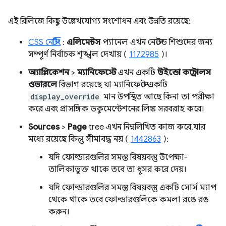
এই রিলিজে কিছু উল্লেখযোগ্য সংশোধন এবং উন্নতি রয়েছে:
CSS নেস্টিং
:
এলিমেন্টস
প্যানেল এখন নেস্টেড শিশুদের জন্য
সম্পূর্ণ নির্বাচক শৃঙ্খল দেখায় (
1172985
)।
অ্যাপ্লিকেশন
>
ম্যানিফেস্টে
এখন একটি
উইন্ডো কন্ট্রোলস
ওভারলে
বিভাগ রয়েছে যা ম্যানিফেস্টে একটি
display_override
মান উপস্থিত আছে কিনা তা পরীক্ষা
করে এবং প্রাসঙ্গিক ডকুমেন্টেশনের লিঙ্ক সরবরাহ করে।
Sources
>
Page
tree এখন নিম্নলিখিত কাজ করে, যার
মধ্যে রয়েছে কিন্তু সীমাবদ্ধ নয় (
1442863
):
যদি ফোল্ডারগুলির সমস্ত বিষয়বস্তু উপেক্ষা-
তালিকাভুক্ত থাকে তবে তা ধূসর করে দেয়।
যদি ফোল্ডারগুলির সমস্ত বিষয়বস্তু একটি সোর্স ম্যাপ
থেকে থাকে তবে ফোল্ডারগুলিকে কমলা রঙে রঙ
করুন।