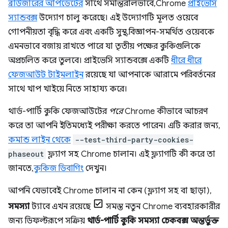
ব্রাউজারের আপডেটের
সাথে সমান্তরালভাবে, Chrome
প্রাইভেসি
স্যান্ডবক্স
উদ্যোগ চালু করেছে। এই উদ্যোগটি মূলত ওয়েবে
গোপনীয়তা বৃদ্ধি করে এবং একটি সুস্থ, বিজ্ঞাপন-সমর্থিত ওয়েবকে
এমনভাবে বজায় রাখতে পারে যা তৃতীয় পক্ষের কুকিগুলিকে
অপ্রচলিত করে তুলবে। প্রাইভেসি স্যান্ডবক্সে একটি
ধীরে ধীরে
ফেজআউট টাইমলাইন
রয়েছে যা আপনাকে আরামে পরিবর্তনের
সাথে খাপ খাইয়ে নিতে সাহায্য করে।
থার্ড-পার্টি কুকি ফেজআউটের
পরে
Chrome কীভাবে আচরণ
করে তা আপনি ইতিমধ্যেই পরীক্ষা করতে পারেন। এটি করার জন্য,
কমান্ড লাইন থেকে
--test-third-party-cookies-
phaseout
ফ্ল্যাগ সহ Chrome চালান। এই ফ্ল্যাগটি কী করে তা
জানতে,
কুকিজ ডিবাগিং
দেখুন।
আপনি যেভাবেই Chrome চালান না কেন (ফ্ল্যাগ সহ বা ছাড়া),
সমস্যা
ট্যাবে এখন রয়েছে
সমস্ত নতুন Chrome ব্যবহারকারীর
জন্য ডিফল্টরূপে সক্রিয়
থার্ড-পার্টি কুকি সমস্যা চেকবক্স অন্তর্ভুক্ত