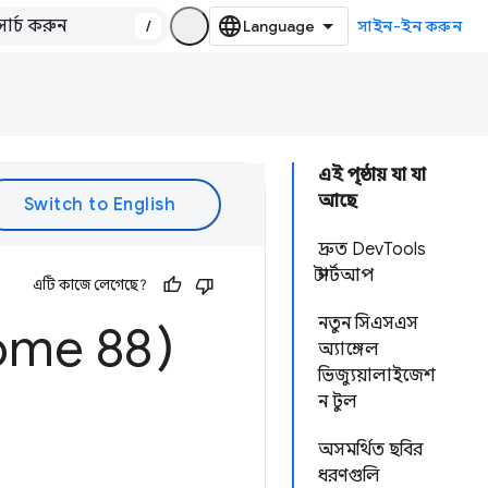
/
সাইন-ইন করুন
এই পৃষ্ঠায় যা যা
আছে
দ্রুত DevTools
স্টার্টআপ
এটি কাজে লেগেছে?
নতুন সিএসএস
ome 88)
অ্যাঙ্গেল
ভিজ্যুয়ালাইজেশ
ন টুল
অসমর্থিত ছবির
ধরণগুলি