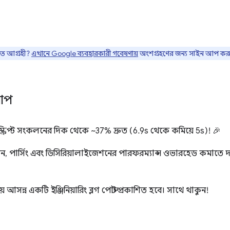
তে আগ্রহী?
এখানে Google ব্যবহারকারী গবেষণায়
অংশগ্রহণের জন্য সাইন আপ কর
টআপ
্ক্রিপ্ট সংকলনের দিক থেকে ~37% দ্রুত (6.9s থেকে কমিয়ে 5s)! 🎉
েশন, পার্সিং এবং ডিসিরিয়ালাইজেশনের পারফরম্যান্স ওভারহেড কমাতে
িয়ে আসন্ন একটি ইঞ্জিনিয়ারিং ব্লগ পোস্ট প্রকাশিত হবে। সাথে থাকুন!