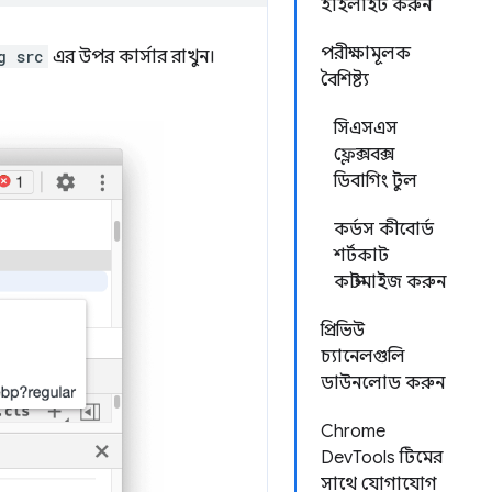
হাইলাইট করুন
পরীক্ষামূলক
g src
এর উপর কার্সার রাখুন।
বৈশিষ্ট্য
সিএসএস
ফ্লেক্সবক্স
ডিবাগিং টুল
কর্ডস কীবোর্ড
শর্টকাট
কাস্টমাইজ করুন
প্রিভিউ
চ্যানেলগুলি
ডাউনলোড করুন
Chrome
DevTools টিমের
সাথে যোগাযোগ