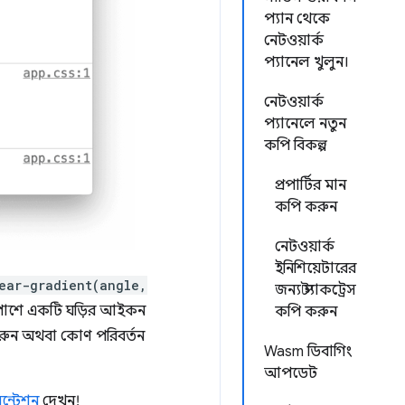
প্যান থেকে
নেটওয়ার্ক
প্যানেল খুলুন।
নেটওয়ার্ক
প্যানেলে নতুন
কপি বিকল্প
প্রপার্টির মান
কপি করুন
নেটওয়ার্ক
ইনিশিয়েটারের
ear-gradient(angle,
জন্য স্ট্যাকট্রেস
র পাশে একটি ঘড়ির আইকন
কপি করুন
করুন অথবা কোণ পরিবর্তন
Wasm ডিবাগিং
আপডেট
ন্টেশন
দেখুন!