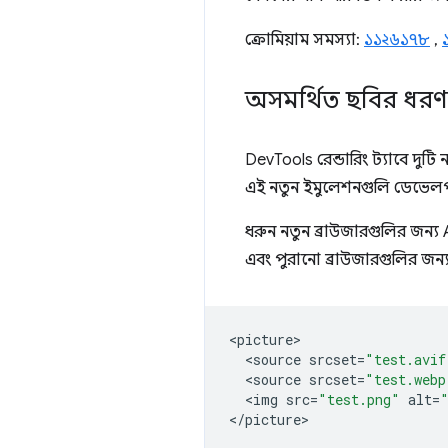
ক্রোমিয়াম সমস্যা:
১১২৬১৭৮
,
অসমর্থিত ছবির ধর
DevTools রেন্ডারিং ট্যাবে দুট
এই নতুন ইমুলেশনগুলি ডেভেলপা
ধরুন নতুন ব্রাউজারগুলির জন
এবং পুরানো ব্রাউজারগুলির জ
<
picture
<
source
srcset
=
"test.avif
<
source
srcset
=
"test.webp
<
img
src
=
"test.png"
alt
=
<
/picture