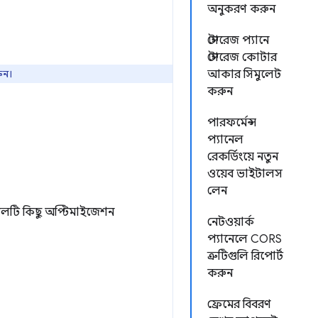
অনুকরণ করুন
স্টোরেজ প্যানে
স্টোরেজ কোটার
ুন।
আকার সিমুলেট
করুন
পারফর্মেন্স
প্যানেল
রেকর্ডিংয়ে নতুন
ওয়েব ভাইটালস
লেন
 দলটি কিছু অপ্টিমাইজেশন
নেটওয়ার্ক
প্যানেলে CORS
ত্রুটিগুলি রিপোর্ট
করুন
ফ্রেমের বিবরণ