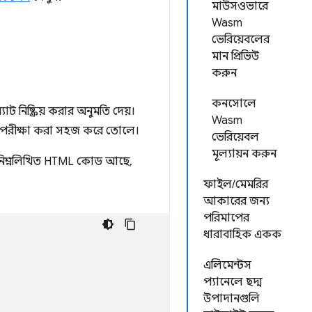
মাউসওভারে
Wasm
ভেরিয়েবলের
মান প্রিভিউ
করুন
কনসোলে
 নিষ্ক্রিয় করার অনুমতি দেয়।
Wasm
তি পরীক্ষা করা সহজ করে তোলে।
ভেরিয়েবল
মূল্যায়ন করুন
 নিম্নলিখিত HTML কোড আছে,
ফাইল/মেমরির
আকারের জন্য
পরিমাপের
ধারাবাহিক একক
এলিমেন্টস
প্যানেলে ছদ্ম
উপাদানগুলি