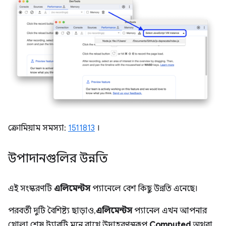
ক্রোমিয়াম সমস্যা:
1511813
।
উপাদানগুলির উন্নতি
এই সংস্করণটি
এলিমেন্টস
প্যানেলে বেশ কিছু উন্নতি এনেছে।
পরবর্তী দুটি বৈশিষ্ট্য ছাড়াও,
এলিমেন্টস
প্যানেল এখন আপনার
খোলা শেষ ট্যাবটি মনে রাখে, উদাহরণস্বরূপ
Computed
অথবা