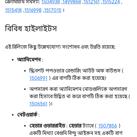
ক্রোমিয়াম সমস্যা:
1504938
,
1499868
,
1512161
,
1515224
,
1515418
,
1516998
,
1517015
।
বিবিধ হাইলাইটস
এই রিলিজে কিছু উল্লেখযোগ্য সংশোধন এবং উন্নতি রয়েছে:
অ্যানিমেশন
:
স্ক্রিনশট পপওভার রেন্ডারিং আউট অফ বাউন্ডস (
1506991
) এর বাগটি ঠিক করা হয়েছে।
অপসারণ করা অ্যানিমেশন নোডগুলিকে অপসারণ
করা হিসাবে চিহ্নিত না করে বাগটি ঠিক করা হয়েছে (
1506561
)।
নেটওয়ার্ক
:
হেডার ওভাররাইড
:
হেডার
ট্যাবে (
1507856
)
একটি মিথ্যা বেগুনি বিন্দু আইকন সহ একটি বাগ