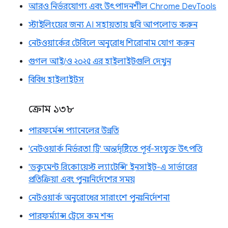
আরও নির্ভরযোগ্য এবং উৎপাদনশীল Chrome DevTools
স্টাইলিংয়ের জন্য AI সহায়তায় ছবি আপলোড করুন
নেটওয়ার্কের টেবিলে অনুরোধ শিরোনাম যোগ করুন
গুগল আই/ও ২০২৫ এর হাইলাইটগুলি দেখুন
বিবিধ হাইলাইটস
ক্রোম ১৩৮
পারফর্মেন্স প্যানেলের উন্নতি
'নেটওয়ার্ক নির্ভরতা ট্রি' অন্তর্দৃষ্টিতে পূর্ব-সংযুক্ত উৎপত্তি
'ডকুমেন্ট রিকোয়েস্ট ল্যাটেন্সি' ইনসাইট-এ সার্ভারের
প্রতিক্রিয়া এবং পুনঃনির্দেশের সময়
নেটওয়ার্ক অনুরোধের সারাংশে পুনঃনির্দেশনা
পারফর্ম্যান্স ট্রেসে কম শব্দ