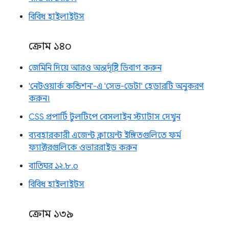
বিবিধ হাইলাইটস
ক্রোম ১৪০
জেমিনি দিয়ে আরও অন্তর্দৃষ্টি ডিবাগ করুন
'নেটওয়ার্ক কন্ডিশন'-এ 'সেভ-ডেটা' হেডারটি অনুকরণ
করুন।
CSS প্রপার্টি টুলটিপে বেসলাইন স্ট্যাটাস দেখুন
ব্যবহারকারী এজেন্ট ক্লায়েন্ট ইঙ্গিতগুলিতে ফর্ম
ফ্যাক্টরগুলিকে ওভাররাইড করুন
বাতিঘর ১২.৮.০
বিবিধ হাইলাইটস
ক্রোম ১৩৯