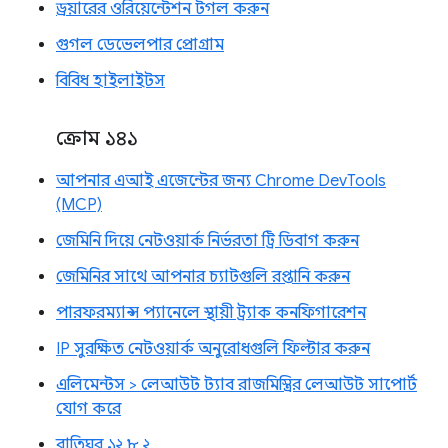
ড্রয়ারের ওরিয়েন্টেশন টগল করুন
গুগল ডেভেলপার প্রোগ্রাম
বিবিধ হাইলাইটস
ক্রোম ১৪১
আপনার এআই এজেন্টের জন্য Chrome DevTools
(MCP)
জেমিনি দিয়ে নেটওয়ার্ক নির্ভরতা ট্রি ডিবাগ করুন
জেমিনির সাথে আপনার চ্যাটগুলি রপ্তানি করুন
পারফরম্যান্স প্যানেলে স্থায়ী ট্র্যাক কনফিগারেশন
IP সুরক্ষিত নেটওয়ার্ক অনুরোধগুলি ফিল্টার করুন
এলিমেন্টস > লেআউট ট্যাব রাজমিস্ত্রির লেআউট সাপোর্ট
যোগ করে
বাতিঘর ১২.৮.২