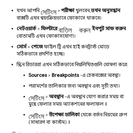
সেটিংস
যখন আপনি
>
পরীক্ষা
খুলবেন,
তখন
অনুসন্ধান
বাক্সটি এখন স্বয়ংক্রিয়ভাবে ফোকাসে থাকবে।
বাতিল করুন
নেটওয়ার্ক
>
ফিল্টারে
ইনপুট সাফ করুন
বোতামটি এখন ফোকাসযোগ্য।
সোর্স
>
পেজে
ফাইল ট্রি এখন হাই কনট্রাস্ট মোডে
সঠিকভাবে প্রদর্শিত হচ্ছে।
স্ক্রিন রিডাররা এখন সঠিকভাবে নিম্নলিখিতগুলি ঘোষণা করে:
Sources
>
Breakpoints
-এ চেকবক্সের অবস্থা।
পরামর্শের তালিকার জন্য অবস্থান এবং সূচী তথ্য।
সেটিংস
>
অবস্থান
-এ অবস্থান যোগ করার সময় বা
মুছে ফেলার সময় অ্যাকশনের ফলাফল
।
সেটিংস
>
উপেক্ষা তালিকা
থেকে বর্জন নিয়মের গ্রুপ
(সাধারণ বা কাস্টম)
।