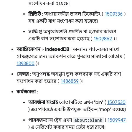
সংশোধন করা হয়েছে।
প্রিভিউ
: অপ্রয়োজনীয় ডাবল ডিকোডিং (
1509336
)
সহ একটি বাগ সংশোধন করা হয়েছে।
সংক্ষিপ্ত অনুরোধগুলি প্রদর্শিত না হওয়ার কারণে
একটি বাগ সংশোধন করা হয়েছে (
1509862
)।
অ্যাপ্লিকেশন
>
IndexedDB
: অন্যান্য প্যানেলের সাথে
সামঞ্জস্যের জন্য অ্যাকশন বারে পুনরায় সাজানো বোতাম (
1393800
)।
সেন্সর
: অনুপলব্ধ অবস্থান ভুল কলব্যাক সহ একটি বাগ
সংশোধন করা হয়েছে (
1486859
)।
কর্মক্ষমতা
:
আবর্জনা সংগ্রহ
বোতামটিতে এখন "bin" (
1507530
) এর পরিবর্তে একটি উপযুক্ত আইকন, "mop" রয়েছে।
পারফরম্যান্স ট্রেস এখন
about:blank
(
1509947
) এ নেভিগেট করার সময় ডেটা ধরে রাখে।