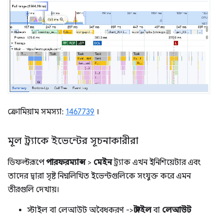
ক্রোমিয়াম সমস্যা:
1467739
।
মূল ট্র্যাকে ইভেন্টের সূচনাকারীরা
ডিফল্টরূপে
পারফরম্যান্স
>
মেইন
ট্র্যাক এখন ইনিশিয়েটার এবং
তাদের দ্বারা সৃষ্ট নিম্নলিখিত ইভেন্টগুলিকে সংযুক্ত করে এমন
তীরগুলি দেখায়।
স্টাইল বা লেআউট অবৈধকরণ ->
স্টাইল
বা
লেআউট