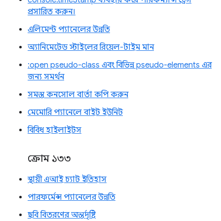
প্রসারিত করুন।
এলিমেন্ট প্যানেলের উন্নতি
অ্যানিমেটেড স্টাইলের রিয়েল-টাইম মান
:open pseudo-class এবং বিভিন্ন pseudo-elements এর
জন্য সমর্থন
সমস্ত কনসোল বার্তা কপি করুন
মেমোরি প্যানেলে বাইট ইউনিট
বিবিধ হাইলাইটস
ক্রোম ১৩৩
স্থায়ী এআই চ্যাট ইতিহাস
পারফর্মেন্স প্যানেলের উন্নতি
ছবি বিতরণের অন্তর্দৃষ্টি