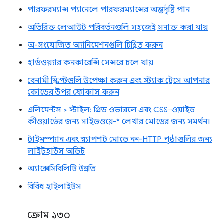
পারফরম্যান্স প্যানেলে পারফরম্যান্সের অন্তর্দৃষ্টি পান
অতিরিক্ত লেআউট পরিবর্তনগুলি সহজেই সনাক্ত করা যায়
অ-সংযোজিত অ্যানিমেশনগুলি চিহ্নিত করুন
হার্ডওয়্যার কনকারেন্সি সেন্সরে চলে যায়
বেনামী স্ক্রিপ্টগুলি উপেক্ষা করুন এবং স্ট্যাক ট্রেসে আপনার
কোডের উপর ফোকাস করুন
এলিমেন্টস > স্টাইল: গ্রিড ওভারলে এবং CSS-ওয়াইড
কীওয়ার্ডের জন্য সাইডওয়ে-* লেখার মোডের জন্য সমর্থন।
টাইমস্প্যান এবং স্ন্যাপশট মোডে নন-HTTP পৃষ্ঠাগুলির জন্য
লাইটহাউস অডিট
অ্যাক্সেসিবিলিটি উন্নতি
বিবিধ হাইলাইটস
ক্রোম ১৩০