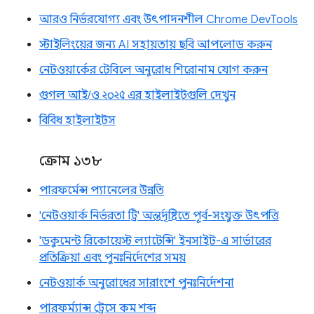
আরও নির্ভরযোগ্য এবং উৎপাদনশীল Chrome DevTools
স্টাইলিংয়ের জন্য AI সহায়তায় ছবি আপলোড করুন
নেটওয়ার্কের টেবিলে অনুরোধ শিরোনাম যোগ করুন
গুগল আই/ও ২০২৫ এর হাইলাইটগুলি দেখুন
বিবিধ হাইলাইটস
ক্রোম ১৩৮
পারফর্মেন্স প্যানেলের উন্নতি
'নেটওয়ার্ক নির্ভরতা ট্রি' অন্তর্দৃষ্টিতে পূর্ব-সংযুক্ত উৎপত্তি
'ডকুমেন্ট রিকোয়েস্ট ল্যাটেন্সি' ইনসাইট-এ সার্ভারের
প্রতিক্রিয়া এবং পুনঃনির্দেশের সময়
নেটওয়ার্ক অনুরোধের সারাংশে পুনঃনির্দেশনা
পারফর্ম্যান্স ট্রেসে কম শব্দ