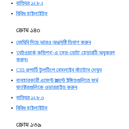
বাতিঘর ১২.৮.২
বিবিধ হাইলাইটস
ক্রোম ১৪০
জেমিনি দিয়ে আরও অন্তর্দৃষ্টি ডিবাগ করুন
'নেটওয়ার্ক কন্ডিশন'-এ 'সেভ-ডেটা' হেডারটি অনুকরণ
করুন।
CSS প্রপার্টি টুলটিপে বেসলাইন স্ট্যাটাস দেখুন
ব্যবহারকারী এজেন্ট ক্লায়েন্ট ইঙ্গিতগুলিতে ফর্ম
ফ্যাক্টরগুলিকে ওভাররাইড করুন
বাতিঘর ১২.৮.০
বিবিধ হাইলাইটস
ক্রোম ১৩৯