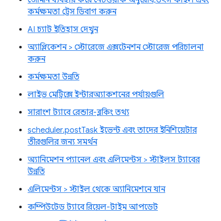
কর্মক্ষমতা ট্রেস ডিবাগ করুন
AI চ্যাট ইতিহাস দেখুন
অ্যাপ্লিকেশন > স্টোরেজে এক্সটেনশন স্টোরেজ পরিচালনা
করুন
কর্মক্ষমতা উন্নতি
লাইভ মেট্রিক্সে ইন্টারঅ্যাকশনের পর্যায়গুলি
সারাংশ ট্যাবে রেন্ডার-ব্লকিং তথ্য
scheduler.postTask ইভেন্ট এবং তাদের ইনিশিয়েটার
তীরগুলির জন্য সমর্থন
অ্যানিমেশন প্যানেল এবং এলিমেন্টস > স্টাইলস ট্যাবের
উন্নতি
এলিমেন্টস > স্টাইল থেকে অ্যানিমেশনে যান
কম্পিউটেড ট্যাবে রিয়েল-টাইম আপডেট