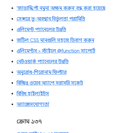
'জাভাস্ক্রিপ্ট নমুনা অক্ষম করুন' বন্ধ করা হয়েছে
সেন্সরে ভূ-অবস্থান নির্ভুলতা পরামিতি
এলিমেন্ট প্যানেলের উন্নতি
জটিল CSS মানগুলি সহজে ডিবাগ করুন
এলিমেন্টস > স্টাইলে @function সাপোর্ট
নেটওয়ার্ক প্যানেলের উন্নতি
অনুরোধ-শিরোনাম ফিল্টার
বিচ্ছিন্ন ওয়েব অ্যাপে সরাসরি সকেট
বিবিধ হাইলাইটস
অ্যাক্সেসযোগ্যতা
ক্রোম ১৩৭