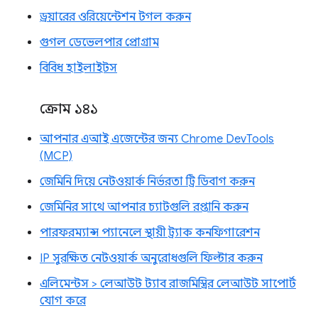
ড্রয়ারের ওরিয়েন্টেশন টগল করুন
গুগল ডেভেলপার প্রোগ্রাম
বিবিধ হাইলাইটস
ক্রোম ১৪১
আপনার এআই এজেন্টের জন্য Chrome DevTools
(MCP)
জেমিনি দিয়ে নেটওয়ার্ক নির্ভরতা ট্রি ডিবাগ করুন
জেমিনির সাথে আপনার চ্যাটগুলি রপ্তানি করুন
পারফরম্যান্স প্যানেলে স্থায়ী ট্র্যাক কনফিগারেশন
IP সুরক্ষিত নেটওয়ার্ক অনুরোধগুলি ফিল্টার করুন
এলিমেন্টস > লেআউট ট্যাব রাজমিস্ত্রির লেআউট সাপোর্ট
যোগ করে