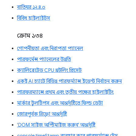
বাতিঘর ১২.৪.০
বিবিধ হাইলাইটস
ক্রোম ১৩৪
গোপনীয়তা এবং নিরাপত্তা প্যানেল
পারফর্মেন্স প্যানেলের উন্নতি
ক্যালিব্রেটেড CPU থ্রটলিং প্রিসেট
একই AI চ্যাটে বিভিন্ন পারফর্ম্যান্স ইভেন্ট নির্বাচন করুন
পারফরম্যান্সে প্রথম এবং তৃতীয় পক্ষের হাইলাইটিং
মার্কার টুলটিপস এবং অন্তর্দৃষ্টিতে ফিল্ড ডেটা
জোরপূর্বক রিফ্লো অন্তর্দৃষ্টি
'DOM সাইজ অপ্টিমাইজ করুন' অন্তর্দৃষ্টি
console.timeStamp ব্যবহার করে পারফর্ম্যান্স ট্রেস