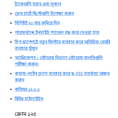
ট্র্যাকগুলি সরান এবং লুকান
ফ্লেম চার্টে স্ক্রিপ্টগুলি উপেক্ষা করুন
সিপিইউ ২০ বার কমিয়ে দিন
পারফর্ম্যান্স ইনসাইট প্যানেল বন্ধ করে দেওয়া হবে
হিপ স্ন্যাপশটে নতুন ফিল্টার ব্যবহার করে অতিরিক্ত মেমরি
ব্যবহার খুঁজুন
অ্যাপ্লিকেশন > স্টোরেজ বিভাগে স্টোরেজ বালতিগুলি
পরীক্ষা করুন।
কমান্ড-লাইন ফ্ল্যাগ ব্যবহার করে স্ব-XSS সতর্কতা অক্ষম
করুন
বাতিঘর ১২.০.০
বিবিধ হাইলাইটস
ক্রোম ১২৫