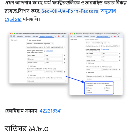
এখন আপনার কাছে ফর্ম ফ্যাক্টরগুলিকে ওভাররাইড করার বিকল্প
রয়েছে, বিশেষ করে,
Sec-CH-UA-Form-Factors
অনুরোধ
হেডারের
মানগুলি।
ক্রোমিয়াম সমস্যা:
422218341
।
বাতিঘর ১২
.
৮
.
০