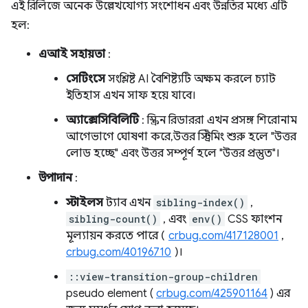
এই রিলিজে অনেক উল্লেখযোগ্য সংশোধন এবং উন্নতির মধ্যে এটি
হল:
এআই সহায়তা
:
সেটিংসে
সংশ্লিষ্ট AI বৈশিষ্ট্যটি অক্ষম করলে চ্যাট
ইতিহাস এখন সাফ হয়ে যাবে।
অ্যাক্সেসিবিলিটি
: স্ক্রিন রিডাররা এখন প্রসঙ্গ শিরোনাম
আগেভাগে ঘোষণা করে, উত্তর স্ট্রিমিং শুরু হলে "উত্তর
লোড হচ্ছে" এবং উত্তর সম্পূর্ণ হলে "উত্তর প্রস্তুত"।
উপাদান
:
স্টাইলস
ট্যাব এখন
sibling-index()
,
sibling-count()
, এবং
env()
CSS ফাংশন
মূল্যায়ন করতে পারে (
crbug.com/417128001
,
crbug.com/40196710
)।
::view-transition-group-children
pseudo element (
crbug.com/425901164
) এর