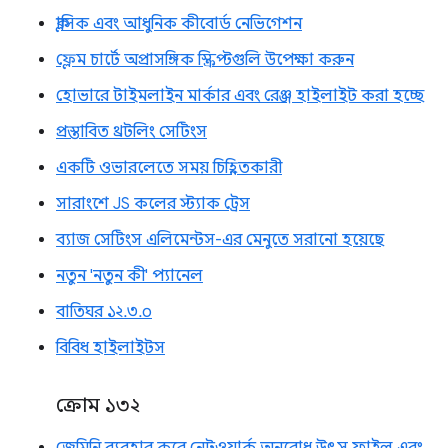
ক্লাসিক এবং আধুনিক কীবোর্ড নেভিগেশন
ফ্লেম চার্টে অপ্রাসঙ্গিক স্ক্রিপ্টগুলি উপেক্ষা করুন
হোভারে টাইমলাইন মার্কার এবং রেঞ্জ হাইলাইট করা হচ্ছে
প্রস্তাবিত থ্রটলিং সেটিংস
একটি ওভারলেতে সময় চিহ্নিতকারী
সারাংশে JS কলের স্ট্যাক ট্রেস
ব্যাজ সেটিংস এলিমেন্টস-এর মেনুতে সরানো হয়েছে
নতুন 'নতুন কী' প্যানেল
বাতিঘর ১২.৩.০
বিবিধ হাইলাইটস
ক্রোম ১৩২
জেমিনি ব্যবহার করে নেটওয়ার্ক অনুরোধ, উৎস ফাইল এবং