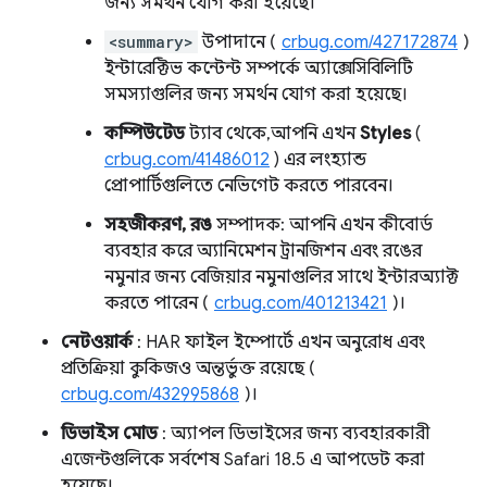
জন্য সমর্থন যোগ করা হয়েছে।
<summary>
উপাদানে (
crbug.com/427172874
)
ইন্টারেক্টিভ কন্টেন্ট সম্পর্কে অ্যাক্সেসিবিলিটি
সমস্যাগুলির জন্য সমর্থন যোগ করা হয়েছে।
কম্পিউটেড
ট্যাব থেকে, আপনি এখন
Styles
(
crbug.com/41486012
) এর লংহ্যান্ড
প্রোপার্টিগুলিতে নেভিগেট করতে পারবেন।
সহজীকরণ, রঙ
সম্পাদক: আপনি এখন কীবোর্ড
ব্যবহার করে অ্যানিমেশন ট্রানজিশন এবং রঙের
নমুনার জন্য বেজিয়ার নমুনাগুলির সাথে ইন্টারঅ্যাক্ট
করতে পারেন (
crbug.com/401213421
)।
নেটওয়ার্ক
: HAR ফাইল ইম্পোর্টে এখন অনুরোধ এবং
প্রতিক্রিয়া কুকিজও অন্তর্ভুক্ত রয়েছে (
crbug.com/432995868
)।
ডিভাইস মোড
: অ্যাপল ডিভাইসের জন্য ব্যবহারকারী
এজেন্টগুলিকে সর্বশেষ Safari 18.5 এ আপডেট করা
হয়েছে।