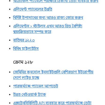
অটোফিল প্যানেলে পরীক্ষার ঠিকানা ডেটা ব্যবহার করুন
এলিমেন্ট প্যানেলের উন্নতি
নির্দিষ্ট উপাদানের জন্য আরও রাজ্য জোর করুন
এলিমেন্টস > স্টাইলস এখন আরও গ্রিড বৈশিষ্ট্য
স্বয়ংক্রিয়ভাবে সম্পন্ন করে
বাতিঘর ১২.২.০
বিবিধ হাইলাইটস
ক্রোম ১২৮
জেমিনির কনসোল ইনসাইটগুলি বেশিরভাগ ইউরোপীয়
দেশে লাইভ হচ্ছে
পারফর্ম্যান্স প্যানেল আপডেট
উন্নত নেটওয়ার্ক ট্র্যাক
এক্সটেনসিবিলিটি API ব্যবহার করে পারফর্ম্যান্স ডেটা