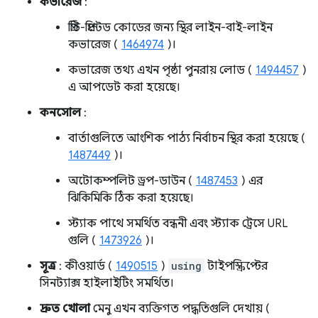
কভারেজ
:
প্রিটি-প্রিন্টেড কোডের জন্য স্থির লাইন-বাই-লাইন
কভারেজ (
1464974
)।
কভারেজ তথ্য এখন পৃষ্ঠা পুনরায় লোড (
1494457
)
এ আপডেট করা হয়েছে।
কনসোল
:
বার্তাগুলিতে আংশিক পাঠ্য নির্বাচন স্থির করা হয়েছে (
1487449
)।
অটোকম্পলিট ড্রপ-ডাউন (
1487453
) এর
ঝিকিমিকি ঠিক করা হয়েছে।
স্ট্যাক পাথে সমর্থিত বন্ধনী এবং স্ট্যাক ট্রেসে URL
গুলি (
1473926
)।
সূত্র
: কীওয়ার্ড (
1490515
)
using
টাইপস্ক্রিপ্টের
সিনট্যাক্স হাইলাইটিং সমর্থিত।
দ্রুত খোলা
মেনু এখন ব্যক্তিগত পদ্ধতিগুলি দেখায় (