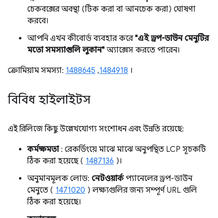
চেকবক্সের অবস্থা (টিক করা বা আনচেক করা) ঘোষণা
করবে।
আপনি এখন কীবোর্ড ব্যবহার করে
"এই ড্রপ-ডাউন মেনুটির
মতো সমস্যাগুলি লুকান"
অ্যাক্সেস করতে পারেন।
ক্রোমিয়াম সমস্যা:
1488645
,
1484918
।
বিবিধ হাইলাইটস
এই রিলিজে কিছু উল্লেখযোগ্য সংশোধন এবং উন্নতি রয়েছে:
কর্মক্ষমতা
: রেকর্ডিংয়ে মাঝে মাঝে অনুপস্থিত LCP সূচকটি
ঠিক করা হয়েছে (
1487136
)।
অনুমানমূলক লোড:
নেটওয়ার্ক
প্যানেলের ড্রপ-ডাউন
মেনুতে (
1471020
) লক্ষ্যগুলির জন্য সম্পূর্ণ URL গুলি
ঠিক করা হয়েছে।