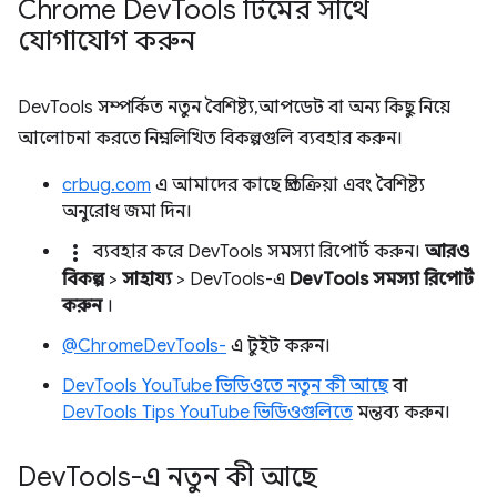
Chrome Dev
Tools টিমের সাথে
যোগাযোগ করুন
DevTools সম্পর্কিত নতুন বৈশিষ্ট্য, আপডেট বা অন্য কিছু নিয়ে
আলোচনা করতে নিম্নলিখিত বিকল্পগুলি ব্যবহার করুন।
crbug.com
এ আমাদের কাছে প্রতিক্রিয়া এবং বৈশিষ্ট্য
অনুরোধ জমা দিন।
more_vert
ব্যবহার করে DevTools সমস্যা রিপোর্ট করুন।
আরও
বিকল্প
>
সাহায্য
> DevTools-এ
DevTools সমস্যা রিপোর্ট
করুন
।
@ChromeDevTools-
এ টুইট করুন।
DevTools YouTube ভিডিওতে নতুন কী আছে
বা
DevTools Tips YouTube ভিডিওগুলিতে
মন্তব্য করুন।
Dev
Tools-এ নতুন কী আছে