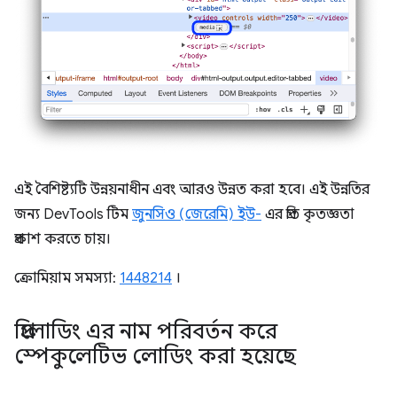
এই বৈশিষ্ট্যটি উন্নয়নাধীন এবং আরও উন্নত করা হবে। এই উন্নতির
জন্য DevTools টিম
জুনসিও (জেরেমি) ইউ-
এর প্রতি কৃতজ্ঞতা
প্রকাশ করতে চায়।
ক্রোমিয়াম সমস্যা:
1448214
।
প্রিলোডিং এর নাম পরিবর্তন করে
স্পেকুলেটিভ লোডিং করা হয়েছে