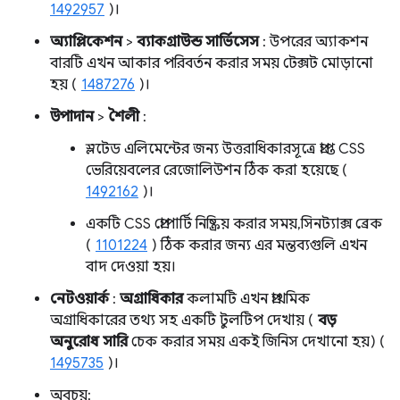
1492957
)।
অ্যাপ্লিকেশন
>
ব্যাকগ্রাউন্ড সার্ভিসেস
: উপরের অ্যাকশন
বারটি এখন আকার পরিবর্তন করার সময় টেক্সট মোড়ানো
হয় (
1487276
)।
উপাদান
>
শৈলী
:
স্লটেড এলিমেন্টের জন্য উত্তরাধিকারসূত্রে প্রাপ্ত CSS
ভেরিয়েবলের রেজোলিউশন ঠিক করা হয়েছে (
1492162
)।
একটি CSS প্রোপার্টি নিষ্ক্রিয় করার সময়, সিনট্যাক্স ব্রেক
(
1101224
) ঠিক করার জন্য এর মন্তব্যগুলি এখন
বাদ দেওয়া হয়।
নেটওয়ার্ক
:
অগ্রাধিকার
কলামটি এখন প্রাথমিক
অগ্রাধিকারের তথ্য সহ একটি টুলটিপ দেখায় (
বড়
অনুরোধ সারি
চেক করার সময় একই জিনিস দেখানো হয়) (
1495735
)।
অবচয়: