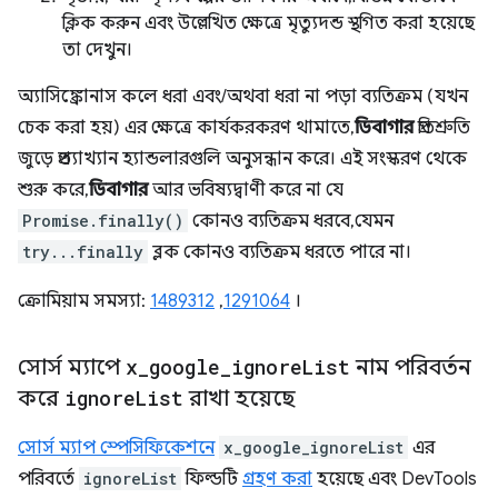
ক্লিক করুন এবং উল্লেখিত ক্ষেত্রে মৃত্যুদন্ড স্থগিত করা হয়েছে
তা দেখুন।
অ্যাসিঙ্ক্রোনাস কলে ধরা এবং/অথবা ধরা না পড়া ব্যতিক্রম (যখন
চেক করা হয়) এর ক্ষেত্রে কার্যকরকরণ থামাতে,
ডিবাগার
প্রতিশ্রুতি
জুড়ে প্রত্যাখ্যান হ্যান্ডলারগুলি অনুসন্ধান করে। এই সংস্করণ থেকে
শুরু করে,
ডিবাগার
আর ভবিষ্যদ্বাণী করে না যে
Promise.finally()
কোনও ব্যতিক্রম ধরবে, যেমন
try...finally
ব্লক কোনও ব্যতিক্রম ধরতে পারে না।
ক্রোমিয়াম সমস্যা:
1489312
,
1291064
।
সোর্স ম্যাপে
x
_
google
_
ignore
List
নাম পরিবর্তন
করে
ignore
List
রাখা হয়েছে
সোর্স ম্যাপ স্পেসিফিকেশনে
x_google_ignoreList
এর
পরিবর্তে
ignoreList
ফিল্ডটি
গ্রহণ করা
হয়েছে এবং DevTools