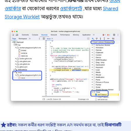
এই ইভেন্টটি থামানোর পাশাপাশি,
ডিবাগার
এখন কোনও
ওয়েব
ওয়ার্কার
বা যেকোনো ধরণের
ওয়ার্কলেটে
, যার মধ্যে
Shared
Storage Worklet
অন্তর্ভুক্ত, তখনও থামে।
দ্রষ্টব্য:
সকল কর্মীর ধরণ সংশ্লিষ্ট সকল API সমর্থন করে না, তাই
ডিবাগারটি