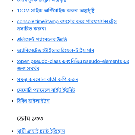
জোরপূর্বক রিফ্লো অন্তর্দৃষ্টি
'DOM সাইজ অপ্টিমাইজ করুন' অন্তর্দৃষ্টি
console.timeStamp ব্যবহার করে পারফর্ম্যান্স ট্রেস
প্রসারিত করুন।
এলিমেন্ট প্যানেলের উন্নতি
অ্যানিমেটেড স্টাইলের রিয়েল-টাইম মান
:open pseudo-class এবং বিভিন্ন pseudo-elements এর
জন্য সমর্থন
সমস্ত কনসোল বার্তা কপি করুন
মেমোরি প্যানেলে বাইট ইউনিট
বিবিধ হাইলাইটস
ক্রোম ১৩৩
স্থায়ী এআই চ্যাট ইতিহাস