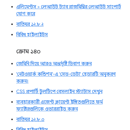
এলিমেন্টস > লেআউট ট্যাব রাজমিস্ত্রির লেআউট সাপোর্ট
যোগ করে
বাতিঘর ১২.৮.২
বিবিধ হাইলাইটস
ক্রোম ১৪০
জেমিনি দিয়ে আরও অন্তর্দৃষ্টি ডিবাগ করুন
'নেটওয়ার্ক কন্ডিশন'-এ 'সেভ-ডেটা' হেডারটি অনুকরণ
করুন।
CSS প্রপার্টি টুলটিপে বেসলাইন স্ট্যাটাস দেখুন
ব্যবহারকারী এজেন্ট ক্লায়েন্ট ইঙ্গিতগুলিতে ফর্ম
ফ্যাক্টরগুলিকে ওভাররাইড করুন
বাতিঘর ১২.৮.০