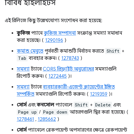
বিবিধ হাইলাইটস
এই রিলিজে কিছু উল্লেখযোগ্য সংশোধন করা হয়েছে:
কুকিজ
প্যানে
কুকিজ সম্পাদনা
সংক্রান্ত সমস্যা সমাধান
করা হয়েছে। (
1290196
)
কমান্ড মেনুতে
পূর্ববর্তী কমান্ডটি নির্বাচন করতে
Shift
+
Tab
ব্যবহার করুন। (
1278743
)
সমস্যা
ট্যাবে
CORS প্রিফ্লাইট অনুরোধের
সমস্যাগুলি
রিপোর্ট করুন। (
1272445
)।
সমস্যা
ট্যাবে
ব্যবহারকারী-এজেন্ট ক্লায়েন্টের ইঙ্গিত
সম্পর্কিত
সমস্যাগুলি রিপোর্ট করুন। (
1219359
)।
সোর্স
এবং
কনসোল
প্যানেলে
Shift
+
Delete
এবং
Page up
/
Page down
আচরণগুলি স্থির করা হয়েছে। (
1278461
,
1285662
)
সোর্স
প্যানেলে ব্রেকপয়েন্ট অপসারণের ক্ষেত্রে ব্রেকপয়েন্ট