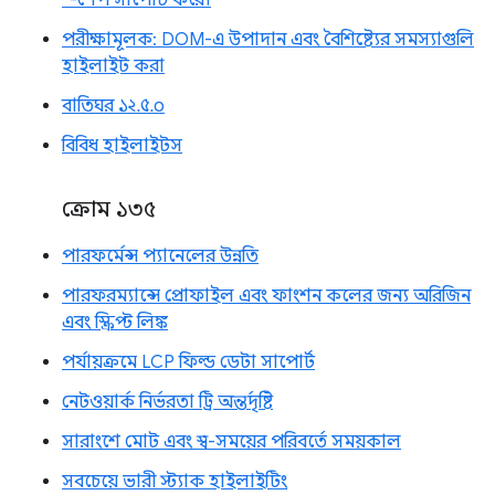
*-শেপ সাপোর্ট করে।
পরীক্ষামূলক: DOM-এ উপাদান এবং বৈশিষ্ট্যের সমস্যাগুলি
হাইলাইট করা
বাতিঘর ১২.৫.০
বিবিধ হাইলাইটস
ক্রোম ১৩৫
পারফর্মেন্স প্যানেলের উন্নতি
পারফরম্যান্সে প্রোফাইল এবং ফাংশন কলের জন্য অরিজিন
এবং স্ক্রিপ্ট লিঙ্ক
পর্যায়ক্রমে LCP ফিল্ড ডেটা সাপোর্ট
নেটওয়ার্ক নির্ভরতা ট্রি অন্তর্দৃষ্টি
সারাংশে মোট এবং স্ব-সময়ের পরিবর্তে সময়কাল
সবচেয়ে ভারী স্ট্যাক হাইলাইটিং