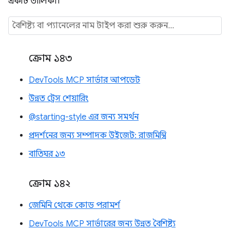
একটি তালিকা।
ক্রোম ১৪৩
DevTools MCP সার্ভার আপডেট
উন্নত ট্রেস শেয়ারিং
@starting-style এর জন্য সমর্থন
প্রদর্শনের জন্য সম্পাদক উইজেট: রাজমিস্ত্রি
বাতিঘর ১৩
ক্রোম ১৪২
জেমিনি থেকে কোড পরামর্শ
DevTools MCP সার্ভারের জন্য উন্নত বৈশিষ্ট্য