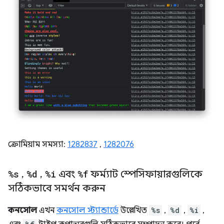
ক্রোমিয়াম সমস্যা:
1282837
,
1282076
%s
,
%d
,
%i
এবং
%f
ফর্ম্যাট স্পেসিফায়ারগুলিকে
সঠিকভাবে সমর্থন করুন
কনসোল
এখন
কনসোল স্ট্যান্ডার্ডে
উল্লেখিত
%s
,
%d
,
%i
,