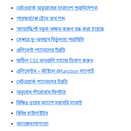
নেটওয়ার্ক অনুরোধের সারাংশে পুনঃনির্দেশনা
পারফর্ম্যান্স ট্রেসে কম শব্দ
'জাভাস্ক্রিপ্ট নমুনা অক্ষম করুন' বন্ধ করা হয়েছে
সেন্সরে ভূ-অবস্থান নির্ভুলতা পরামিতি
এলিমেন্ট প্যানেলের উন্নতি
জটিল CSS মানগুলি সহজে ডিবাগ করুন
এলিমেন্টস > স্টাইলে @function সাপোর্ট
নেটওয়ার্ক প্যানেলের উন্নতি
অনুরোধ-শিরোনাম ফিল্টার
বিচ্ছিন্ন ওয়েব অ্যাপে সরাসরি সকেট
বিবিধ হাইলাইটস
অ্যাক্সেসযোগ্যতা