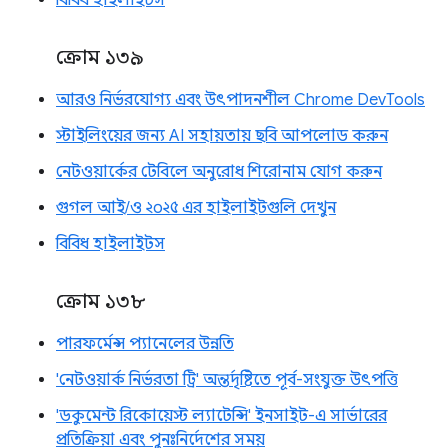
বিবিধ হাইলাইটস
ক্রোম ১৩৯
আরও নির্ভরযোগ্য এবং উৎপাদনশীল Chrome DevTools
স্টাইলিংয়ের জন্য AI সহায়তায় ছবি আপলোড করুন
নেটওয়ার্কের টেবিলে অনুরোধ শিরোনাম যোগ করুন
গুগল আই/ও ২০২৫ এর হাইলাইটগুলি দেখুন
বিবিধ হাইলাইটস
ক্রোম ১৩৮
পারফর্মেন্স প্যানেলের উন্নতি
'নেটওয়ার্ক নির্ভরতা ট্রি' অন্তর্দৃষ্টিতে পূর্ব-সংযুক্ত উৎপত্তি
'ডকুমেন্ট রিকোয়েস্ট ল্যাটেন্সি' ইনসাইট-এ সার্ভারের
প্রতিক্রিয়া এবং পুনঃনির্দেশের সময়