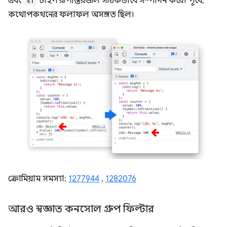
এবং
%f
টাইপ রূপান্তরগুলি সঠিকভাবে সম্পাদন করে। পূর্বে,
কথোপকথনের ফলাফল অসঙ্গত ছিল।
ক্রোমিয়াম সমস্যা:
1277944
,
1282076
আরও স্বজ্ঞাত কনসোল গ্রুপ ফিল্টার