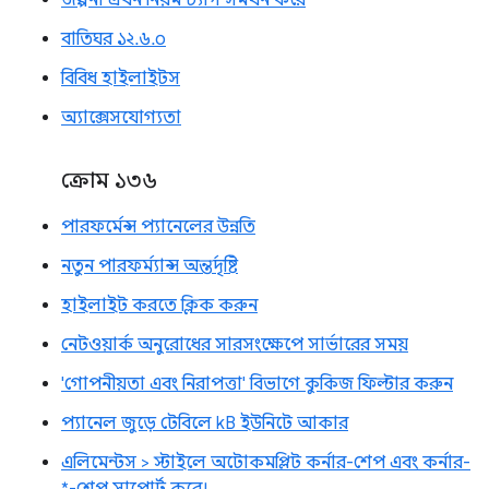
জল্পনা এখন নিয়ম ট্যাগ সমর্থন করে
বাতিঘর ১২.৬.০
বিবিধ হাইলাইটস
অ্যাক্সেসযোগ্যতা
ক্রোম ১৩৬
পারফর্মেন্স প্যানেলের উন্নতি
নতুন পারফর্ম্যান্স অন্তর্দৃষ্টি
হাইলাইট করতে ক্লিক করুন
নেটওয়ার্ক অনুরোধের সারসংক্ষেপে সার্ভারের সময়
'গোপনীয়তা এবং নিরাপত্তা' বিভাগে কুকিজ ফিল্টার করুন
প্যানেল জুড়ে টেবিলে kB ইউনিটে আকার
এলিমেন্টস > স্টাইলে অটোকমপ্লিট কর্নার-শেপ এবং কর্নার-