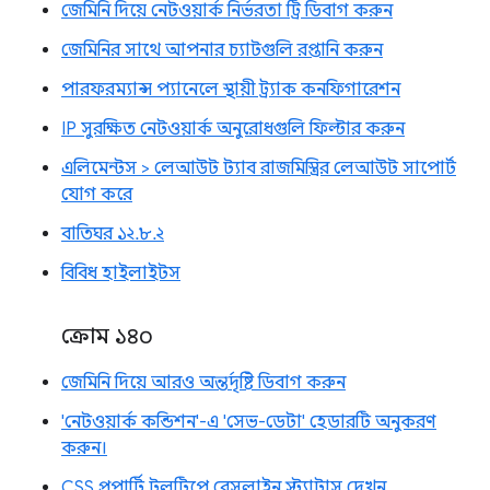
জেমিনি দিয়ে নেটওয়ার্ক নির্ভরতা ট্রি ডিবাগ করুন
জেমিনির সাথে আপনার চ্যাটগুলি রপ্তানি করুন
পারফরম্যান্স প্যানেলে স্থায়ী ট্র্যাক কনফিগারেশন
IP সুরক্ষিত নেটওয়ার্ক অনুরোধগুলি ফিল্টার করুন
এলিমেন্টস > লেআউট ট্যাব রাজমিস্ত্রির লেআউট সাপোর্ট
যোগ করে
বাতিঘর ১২.৮.২
বিবিধ হাইলাইটস
ক্রোম ১৪০
জেমিনি দিয়ে আরও অন্তর্দৃষ্টি ডিবাগ করুন
'নেটওয়ার্ক কন্ডিশন'-এ 'সেভ-ডেটা' হেডারটি অনুকরণ
করুন।
CSS প্রপার্টি টুলটিপে বেসলাইন স্ট্যাটাস দেখুন