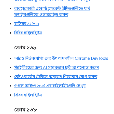
ব্যবহারকারী এজেন্ট ক্লায়েন্ট ইঙ্গিতগুলিতে ফর্ম
ফ্যাক্টরগুলিকে ওভাররাইড করুন
বাতিঘর ১২.৮.০
বিবিধ হাইলাইটস
ক্রোম ১৩৯
আরও নির্ভরযোগ্য এবং উৎপাদনশীল Chrome DevTools
স্টাইলিংয়ের জন্য AI সহায়তায় ছবি আপলোড করুন
নেটওয়ার্কের টেবিলে অনুরোধ শিরোনাম যোগ করুন
গুগল আই/ও ২০২৫ এর হাইলাইটগুলি দেখুন
বিবিধ হাইলাইটস
ক্রোম ১৩৮