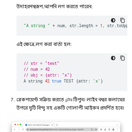
উদাহরণস্বরূপ, আপনি লগ করতে পারেন:
"A string "
+
num
,
str
.
length
 > 
1
,
str
.
toUppe
এই ক্ষেত্রে, লগ করা বার্তা হল:
// str = "test"
// num = 42
// obj = {attr: "x"}
A
string
42
true
TEST
{
attr
:
'x'
}
ব্রেকপয়েন্ট সক্রিয় করতে
এন্টার
টিপুন। লাইন নম্বর কলামের
উপরে দুটি বিন্দু সহ একটি গোলাপী আইকন প্রদর্শিত হবে।