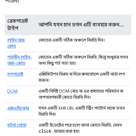
পারেন।
ব্রেকপয়েন্ট
আপনি যখন চান তখন এটি ব্যবহার করুন...
টাইপ
লাইন অফ
কোডের একটি সঠিক অঞ্চলে বিরতি দিন।
কোড
শর্তাধীন লাইন-
কোডের একটি সঠিক অঞ্চলে বিরতি, কিন্তু শুধুমাত্র যখন
অফ-কোড
অন্য কিছু শর্ত সত্য হয়।
লগপয়েন্ট
এক্সিকিউশন বিরাম না দিয়ে
কনসোলে
একটি বার্তা লগ
করুন।
DOM
একটি নির্দিষ্ট DOM নোড বা এর বাচ্চাদের পরিবর্তন বা
অপসারণকারী কোডে বিরতি দিন।
এক্সএইচআর
যখন একটি XHR URL একটি স্ট্রিং প্যাটার্ন থাকে তখন
বিরতি দিন৷
ঘটনা শ্রোতা
একটি ইভেন্টের পরে চলে আসা কোডে বিরতি, যেমন
click
, ফায়ার করা হয়৷