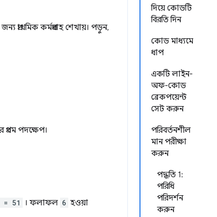
দিয়ে কোডটি
বিরতি দিন
রাথমিক কর্মপ্রবাহ শেখায়। পড়ুন,
কোড মাধ্যমে
ধাপ
একটি লাইন-
অফ-কোড
ব্রেকপয়েন্ট
সেট করুন
প্রথম পদক্ষেপ।
পরিবর্তনশীল
মান পরীক্ষা
করুন
পদ্ধতি 1:
পরিধি
পরিদর্শন
 = 51
। ফলাফল
6
হওয়া
করুন