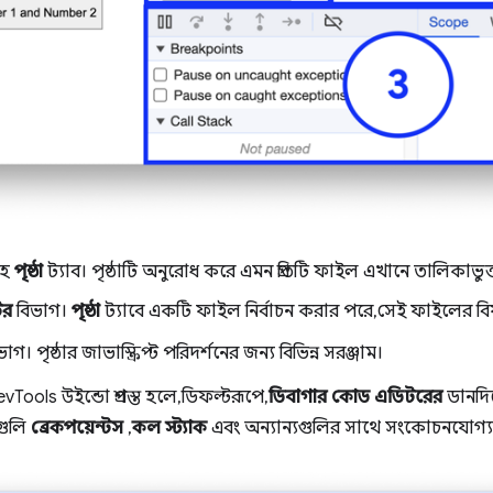
সহ
পৃষ্ঠা
ট্যাব। পৃষ্ঠাটি অনুরোধ করে এমন প্রতিটি ফাইল এখানে তালিকাভুক
টর
বিভাগ।
পৃষ্ঠা
ট্যাবে একটি ফাইল নির্বাচন করার পরে, সেই ফাইলের বিষয়বস
াগ। পৃষ্ঠার জাভাস্ক্রিপ্ট পরিদর্শনের জন্য বিভিন্ন সরঞ্জাম।
ools উইন্ডো প্রশস্ত হলে, ডিফল্টরূপে,
ডিবাগার
কোড এডিটরের
ডানদিক
গুলি
ব্রেকপয়েন্টস
,
কল স্ট্যাক
এবং অন্যান্যগুলির সাথে সংকোচনযোগ্য