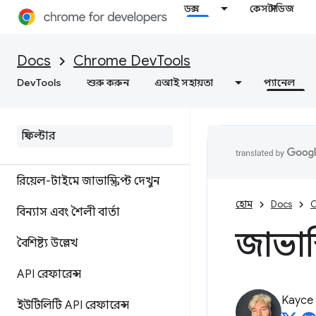
কনসোল
ডক্স
কেস স্টাডিজ
ওভারভিউ
Docs
Chrome DevTools
কনসোল অন্তর্দৃষ্টি সহ ত্রুটি এবং
DevTools
শুরু করুন
এআই সহায়তা
প্যানেল
সতর্কতাগুলি বুঝুন
লগ বার্তা
জাভাস্ক্রিপ্ট চালান
রিয়েল-টাইমে জাভাস্ক্রিপ্ট দেখুন
হোম
Docs
C
বিন্যাস এবং শৈলী বার্তা
জাভাস্
বৈশিষ্ট্য উল্লেখ
API রেফারেন্স
Kayce
ইউটিলিটি API রেফারেন্স