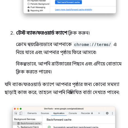
টেস্ট ব্যাক/ফরওয়ার্ড ক্যাশে
ক্লিক করুন।
ক্রোম স্বয়ংক্রিয়ভাবে আপনাকে
chrome://terms/
এ
নিয়ে যাবে এবং আপনার পৃষ্ঠায় ফিরে আসবে৷
বিকল্পভাবে, আপনি ব্রাউজারের পিছনে এবং এগিয়ে বোতামে
ক্লিক করতে পারেন।
যদি ব্যাক/ফরওয়ার্ড ক্যাশে আপনার পৃষ্ঠার জন্য কোনো সমস্যা
ছাড়াই কাজ করে, তাহলে আপনি নিম্নলিখিত বার্তা দেখতে পাবেন: