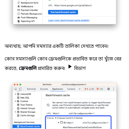
অন্যথায়, আপনি সমস্যার একটি তালিকা দেখতে পাবেন।
কোন সমস্যাগুলি কোন ফ্রেমগুলিকে প্রভাবিত করে তা খুঁজে বের
করতে,
ফ্রেমগুলি
প্রসারিত করুন৷
বিভাগ