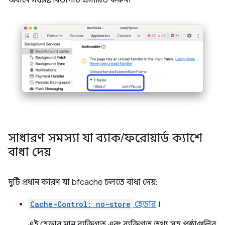
অধীনে সংশ্লিষ্ট বিভাগটি প্রসারিত করুন।
সাধারণ সমস্যা যা ব্যাক
/
ফরোয়ার্ড ক্যাশে
বাধা দেয়
দুটি প্রধান কারণ যা bfcache চলতে বাধা দেয়:
Cache-Control: no-store
হেডার
।
এই হেডার মান ব্যক্তিগত এবং ব্যক্তিগত তথ্য সহ পৃষ্ঠাগুলির