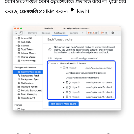
কোন সমস্যাগুলি কোন ফ্রেমগুলিকে প্রভাবিত করে তা খুঁজে বের
করতে,
ফ্রেমগুলি
প্রসারিত করুন৷
বিভাগ