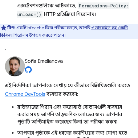
এক্সটেনশনগুলিকে আটকাতে,
Permissions-Policy:
unload=()
HTTP প্রতিক্রিয়া শিরোনাম।
টিপ:
একটি bfcache ফিক্স পরীক্ষা করতে, আপনি
ওভাররাইড সহ একটি
প্রতিক্রিয়া শিরোনাম উপহাস
করতে পারেন।
,
Sofia Emelianova
এই নির্দেশিকা আপনাকে দেখায় যে কীভাবে নিম্নলিখিতগুলি করতে
Chrome DevTools
ব্যবহার করবেন:
ব্রাউজারের পিছনে এবং ফরোয়ার্ড বোতামগুলি ব্যবহার
করার সময় আপনি তাত্ক্ষণিক লোডের জন্য আপনার
পৃষ্ঠাটি অপ্টিমাইজ করেছেন কিনা তা পরীক্ষা করুন৷
আপনার পৃষ্ঠাকে এই ধরনের ক্যাশিংয়ের জন্য যোগ্য হতে