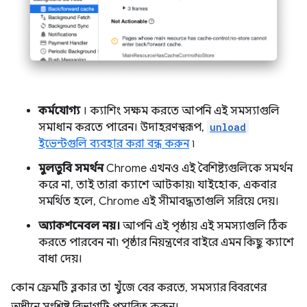
কর্মযোগ্য
। ক্যাশিং সক্ষম করতে আপনি এই সমস্যাগুলি
সমাধান করতে পারেন। উদাহরণস্বরূপ,
unload
ইভেন্টগুলি ব্যবহার করা বন্ধ করুন
৷
মুলতুবি সমর্থন
Chrome এখনও এই বৈশিষ্ট্যগুলিকে সমর্থন
করে না, তাই তারা ক্যাশে আটকায়৷ যাইহোক, একবার
সমর্থিত হলে, Chrome এই সীমাবদ্ধতাগুলি সরিয়ে দেয়।
অ্যাকশনেবল নয়।
আপনি এই পৃষ্ঠায় এই সমস্যাগুলি ঠিক
করতে পারবেন না৷ পৃষ্ঠার নিয়ন্ত্রণের বাইরে এমন কিছু ক্যাশে
বাধা দেয়।
কোন ফ্রেমটি ব্লকার তা খুঁজে বের করতে, সমস্যার বিবরণের