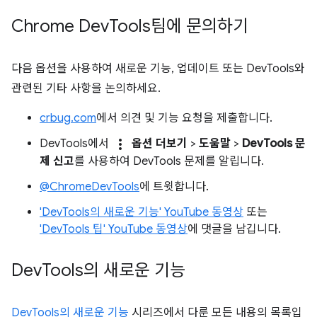
Chrome Dev
Tools팀에 문의하기
다음 옵션을 사용하여 새로운 기능, 업데이트 또는 DevTools와
관련된 기타 사항을 논의하세요.
crbug.com
에서 의견 및 기능 요청을 제출합니다.
more_vert
DevTools에서
옵션 더보기
>
도움말
>
DevTools 문
제 신고
를 사용하여 DevTools 문제를 알립니다.
@ChromeDevTools
에 트윗합니다.
'DevTools의 새로운 기능' YouTube 동영상
또는
'DevTools 팁' YouTube 동영상
에 댓글을 남깁니다.
Dev
Tools의 새로운 기능
DevTools의 새로운 기능
시리즈에서 다룬 모든 내용의 목록입