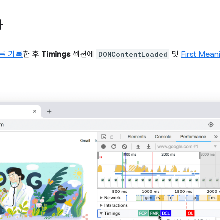
화
를 기록
한 후
Timings
섹션에
DOMContentLoaded
및
First Meani