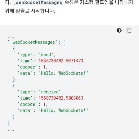
다.
_webSocketMessages
속성은 커스텀 필드임을 나타내기
위해 밑줄로 시작합니다.
...
"_webSocketMessages"
:
[
{
"type"
:
"send"
,
"time"
:
1558730482.5071473
,
"opcode"
:
1
,
"data"
:
"Hello, WebSockets!"
},
{
"type"
:
"receive"
,
"time"
:
1558730482.5883863
,
"opcode"
:
1
,
"data"
:
"Hello, WebSockets!"
}
]
...