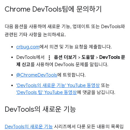
Chrome Dev
Tools팀에 문의하기
다음 옵션을 사용하여 새로운 기능, 업데이트 또는 DevTools와
관련된 기타 사항을 논의하세요.
crbug.com
에서 의견 및 기능 요청을 제출합니다.
more_vert
DevTools에서
옵션 더보기
>
도움말
>
DevTools 문
제 신고
를 사용하여 DevTools 문제를 알립니다.
@ChromeDevTools
에 트윗합니다.
'DevTools의 새로운 기능' YouTube 동영상
또는
'DevTools 팁' YouTube 동영상
에 댓글을 남깁니다.
Dev
Tools의 새로운 기능
DevTools의 새로운 기능
시리즈에서 다룬 모든 내용의 목록입